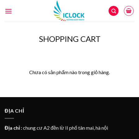
Skip
to
content
SHOPPING CART
Chưa có sản phẩm nào trong giỏ hàng.
ĐỊA CHỈ
Địa chỉ :
chung cư A2 đền lừ II phố tân mai, hà nội