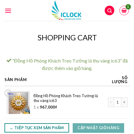
Skip
to
content
SHOPPING CART
“Đồng Hồ Phòng Khách Treo Tường lá thu vàng ic63” đã
được thêm vào giỏ hàng.
SỐ
SẢN PHẨM
LƯỢNG
×
Đồng Hồ Phòng Khách Treo Tường lá
Đồng Hồ Phòng K
thu vàng ic63
1 x
967,000
₫
← TIẾP TỤC XEM SẢN PHẨM
CẬP NHẬT GIỎ HÀNG