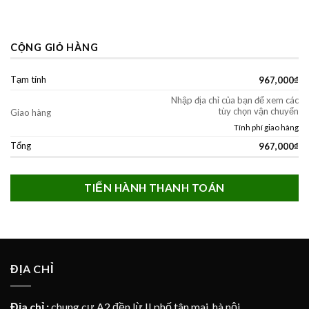
CỘNG GIỎ HÀNG
Tạm tính
967,000
₫
Nhập địa chỉ của bạn để xem các
tùy chọn vận chuyển
Giao hàng
Tính phí giao hàng
Tổng
967,000
₫
TIẾN HÀNH THANH TOÁN
ĐỊA CHỈ
Địa chỉ :
chung cư A2 đền lừ II phố tân mai, hà nội