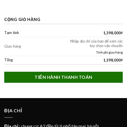
CỘNG GIỎ HÀNG
Tạm tính
1,398,000
₫
Nhập địa chỉ của bạn để xem các
tùy chọn vận chuyển
Giao hàng
Tính phí giao hàng
Tổng
1,398,000
₫
TIẾN HÀNH THANH TOÁN
ĐỊA CHỈ
Địa chỉ :
chung cư A2 đền lừ II phố tân mai, hà nội