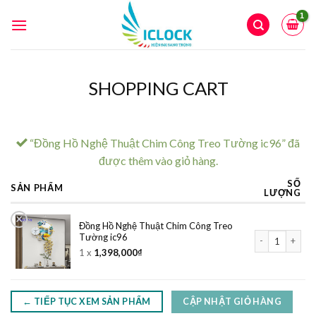
Skip
to
content
SHOPPING CART
“Đồng Hồ Nghệ Thuật Chim Công Treo Tường ic96” đã
được thêm vào giỏ hàng.
SỐ
SẢN PHẨM
LƯỢNG
×
Đồng Hồ Nghệ Thuật Chim Công Treo
Đồng Hồ Nghệ T
Tường ic96
1 x
1,398,000
₫
← TIẾP TỤC XEM SẢN PHẨM
CẬP NHẬT GIỎ HÀNG