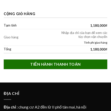
CỘNG GIỎ HÀNG
Tạm tính
1,180,000
₫
Nhập địa chỉ của bạn để xem các
tùy chọn vận chuyển
Giao hàng
Tính phí giao hàng
Tổng
1,180,000
₫
TIẾN HÀNH THANH TOÁN
ĐỊA CHỈ
Địa chỉ :
chung cư A2 đền lừ II phố tân mai, hà nội