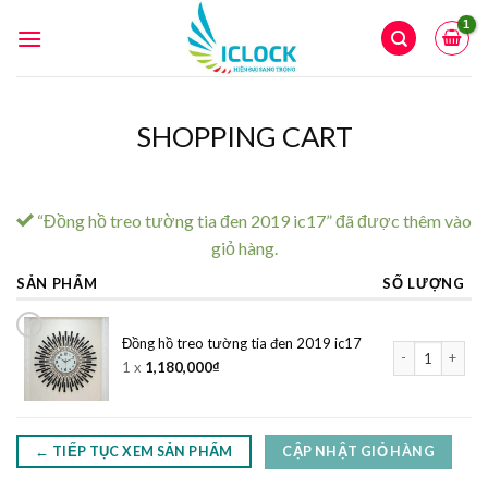
Skip
to
content
SHOPPING CART
“Đồng hồ treo tường tia đen 2019 ic17” đã được thêm vào
giỏ hàng.
SẢN PHẨM
SỐ LƯỢNG
×
Đồng hồ treo tường tia đen 2019 ic17
Đồng hồ treo tư
1 x
1,180,000
₫
← TIẾP TỤC XEM SẢN PHẨM
CẬP NHẬT GIỎ HÀNG