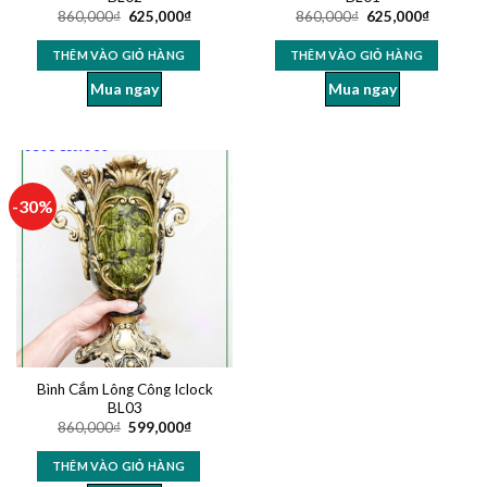
860,000
₫
625,000
₫
860,000
₫
625,000
₫
THÊM VÀO GIỎ HÀNG
THÊM VÀO GIỎ HÀNG
Mua ngay
Mua ngay
-30%
Bình Cắm Lông Công Iclock
BL03
860,000
₫
599,000
₫
THÊM VÀO GIỎ HÀNG