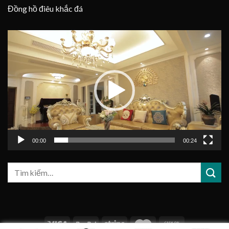
Đồng hồ điêu khắc đá
Trình
chơi
Video
00:00
00:24
Tìm
kiếm: