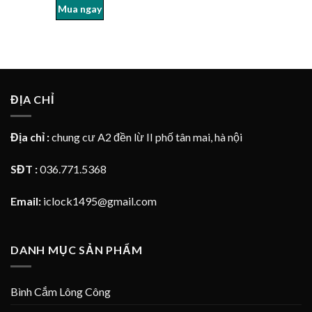
Mua ngay
ĐỊA CHỈ
Địa chỉ :
chung cư A2 đền lừ II phố tân mai, hà nội
SĐT :
036.771.5368
Email:
iclock1495@gmail.com
DANH MỤC SẢN PHẨM
Bình Cắm Lông Công