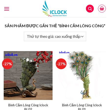
Skip
to
content
SẢN PHẨM ĐƯỢC GẮN THẺ “BÌNH CẮM LÔNG CÔNG”
-27%
-27%
Bình Cắm Lông Công Iclock
Bình Cắm Lông Công Iclock
BL02
BL01