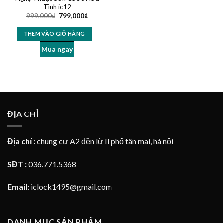
Tình ic12
999,000
₫
799,000
₫
THÊM VÀO GIỎ HÀNG
Mua ngay
ĐỊA CHỈ
Địa chỉ :
chung cư A2 đền lừ II phố tân mai, hà nội
SĐT :
036.771.5368
Email:
iclock1495@gmail.com
DANH MỤC SẢN PHẨM