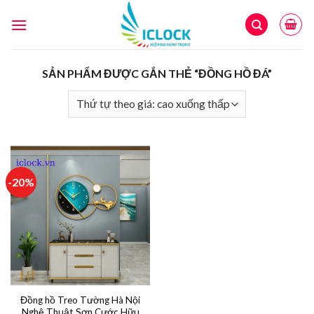
Skip
to
content
SẢN PHẨM ĐƯỢC GẮN THẺ “ĐỒNG HỒ ĐÁ”
-20%
Đồng hồ Treo Tường Hà Nội
Nghệ Thuật Sơn Cước Hữu