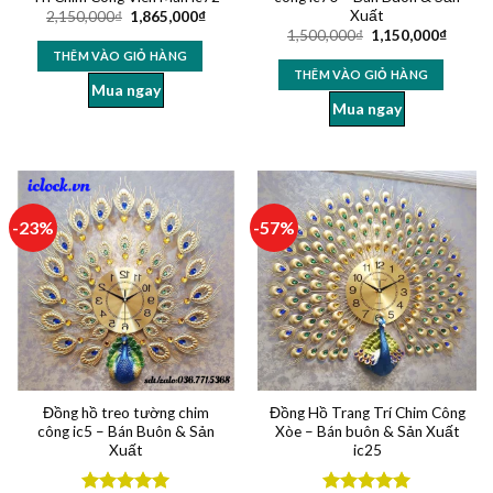
Xuất
2,150,000
₫
1,865,000
₫
1,500,000
₫
1,150,000
₫
THÊM VÀO GIỎ HÀNG
THÊM VÀO GIỎ HÀNG
Mua ngay
Mua ngay
-23%
-57%
Đồng hồ treo tường chim
Đồng Hồ Trang Trí Chim Công
công ic5 – Bán Buôn & Sản
Xòe – Bán buôn & Sản Xuất
Xuất
ic25