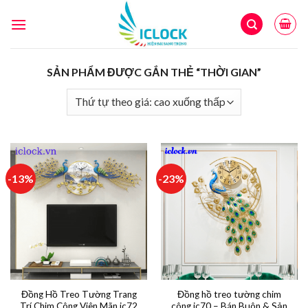
Skip
to
content
SẢN PHẨM ĐƯỢC GẮN THẺ “THỜI GIAN”
-13%
-23%
Đồng Hồ Treo Tường Trang
Đồng hồ treo tường chim
Trí Chim Công Viên Mãn ic72
công ic70 – Bán Buôn & Sản