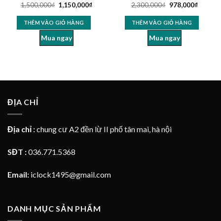
1,500,000
₫
1,150,000
₫
2,300,000
₫
978,000
₫
Được xếp
Được xếp
hạng
4.96
hạng
4.94
5 sao
5 sao
THÊM VÀO GIỎ HÀNG
THÊM VÀO GIỎ HÀNG
Mua ngay
Mua ngay
ĐỊA CHỈ
Địa chỉ :
chung cư A2 đền lừ II phố tân mai, hà nội
SĐT :
036.771.5368
Email:
iclock1495@gmail.com
DANH MỤC SẢN PHẨM