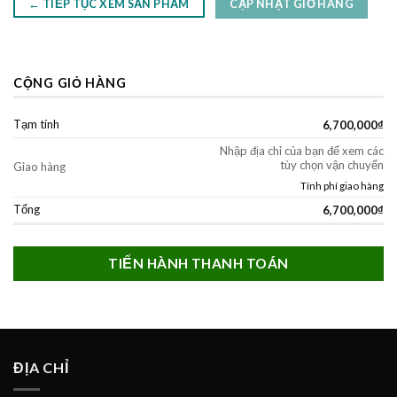
← TIẾP TỤC XEM SẢN PHẨM
CẬP NHẬT GIỎ HÀNG
CỘNG GIỎ HÀNG
Tạm tính
6,700,000
₫
Nhập địa chỉ của bạn để xem các
tùy chọn vận chuyển
Giao hàng
Tính phí giao hàng
Tổng
6,700,000
₫
TIẾN HÀNH THANH TOÁN
ĐỊA CHỈ