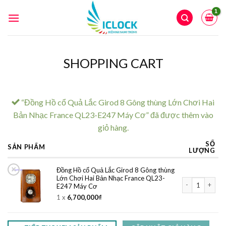
Skip
to
content
SHOPPING CART
“Đồng Hồ cổ Quả Lắc Girod 8 Gông thùng Lớn Chơi Hai
Bản Nhạc France QL23-E247 Máy Cơ” đã được thêm vào
giỏ hàng.
SỐ
SẢN PHẨM
LƯỢNG
×
Đồng Hồ cổ Quả Lắc Girod 8 Gông thùng
Lớn Chơi Hai Bản Nhạc France QL23-
Đồng Hồ cổ Quả
E247 Máy Cơ
1 x
6,700,000
₫