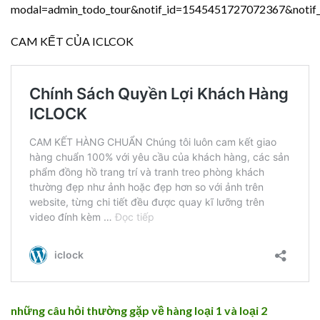
modal=admin_todo_tour&notif_id=1545451727072367&notif_t
CAM KẾT CỦA ICLCOK
những câu hỏi thường gặp về hàng loại 1 và loại
2