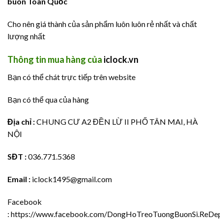
buôn Toàn Quốc
Cho nên giá thành của sản phẩm luôn luôn rẻ nhất và chất
lượng nhất
Thông tin mua hàng của
iclock.vn
Bạn có thể chát trực tiếp trên website
Bạn có thể qua của hàng
Địa chỉ :
CHUNG CƯ A2 ĐỀN LỪ II PHỐ TÂN MAI, HÀ
NỘI
SĐT :
036.771.5368
Email :
iclock1495@gmail.com
Facebook
:
https://www.facebook.com/DongHoTreoTuongBuonSi.ReDep.