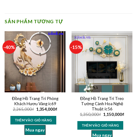
SẢN PHẨM TƯƠNG TỰ
-40%
-15%
Đồng Hồ Trang Trí Phòng
Đồng Hồ Trang Trí Treo
Khách Hươu Vàng ic69
Tường Cành Hoa Nghệ
Thuật ic56
2,265,000
₫
1,354,000
₫
1,350,000
₫
1,150,000
₫
THÊM VÀO GIỎ HÀNG
THÊM VÀO GIỎ HÀNG
Mua ngay
Mua ngay