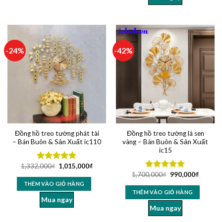
-24%
-42%
Đồng hồ treo tường phát tài
Đồng hồ treo tường lá sen
– Bán Buôn & Sản Xuất ic110
vàng – Bán Buôn & Sản Xuất
ic15
1,332,000
₫
1,015,000
₫
Được xếp
1,700,000
₫
990,000
₫
hạng
5.00
Được xếp
5 sao
hạng
5.00
THÊM VÀO GIỎ HÀNG
5 sao
THÊM VÀO GIỎ HÀNG
Mua ngay
Mua ngay