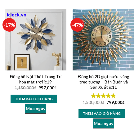
-17%
-47%
Đồng hồ Nội Thất Trang Trí
Đồng hồ 2D giọt nước vàng
hoa mặt trời ic19
treo tường – Bán Buôn và
Sản Xuất ic11
1,150,000
₫
957,000
₫
THÊM VÀO GIỎ HÀNG
1,500,000
₫
799,000
₫
Được xếp
hạng
5.00
Mua ngay
5 sao
THÊM VÀO GIỎ HÀNG
Mua ngay