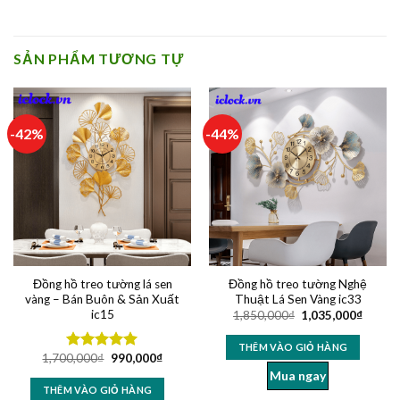
SẢN PHẨM TƯƠNG TỰ
-42%
-44%
Đồng hồ treo tường lá sen
Đồng hồ treo tường Nghệ
vàng – Bán Buôn & Sản Xuất
Thuật Lá Sen Vàng ic33
ic15
1,850,000
₫
1,035,000
₫
THÊM VÀO GIỎ HÀNG
1,700,000
₫
990,000
₫
Được xếp
hạng
5.00
Mua ngay
5 sao
THÊM VÀO GIỎ HÀNG