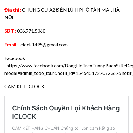
Địa chỉ :
CHUNG CƯ A2 ĐỀN LỪ II PHỐ TÂN MAI, HÀ
NỘI
SĐT :
036.771.5368
Email :
iclock1495@gmail.com
Facebook
:
https://www.facebook.com/DongHoTreoTuongBuonSi.ReDep.
modal=admin_todo_tour&notif_id=1545451727072367&notif_t
CAM KẾT ICLOCK