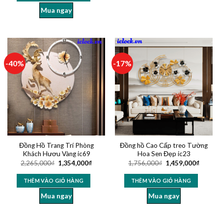
Mua ngay
-40%
-17%
Đồng Hồ Trang Trí Phòng
Đồng hồ Cao Cấp treo Tường
Khách Hươu Vàng ic69
Hoa Sen Đẹp ic23
2,265,000
₫
1,354,000
₫
1,756,000
₫
1,459,000
₫
THÊM VÀO GIỎ HÀNG
THÊM VÀO GIỎ HÀNG
Mua ngay
Mua ngay