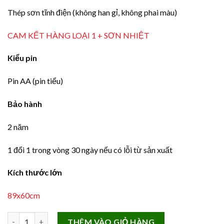
Thép sơn tĩnh điện (không han gỉ, không phai màu)
CAM KẾT HÀNG LOẠI 1 + SƠN NHIỆT
Kiểu pin
Pin AA (pin tiểu)
Bảo hành
2 năm
1 đổi 1 trong vòng 30 ngày nếu có lỗi từ sản xuất
Kích thước lớn
89x60cm
Đồng Hồ Hiện Đại Nghệ Thuật Treo Tường ic91 số lượng
THÊM VÀO GIỎ HÀNG