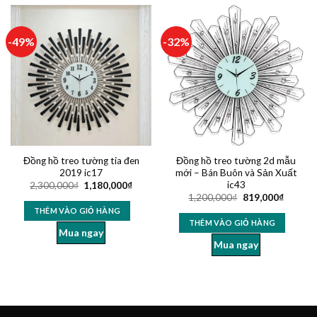
-49%
-32%
Đồng hồ treo tường tia đen
Đồng hồ treo tường 2d mẫu
2019 ic17
mới – Bán Buôn và Sản Xuất
ic43
2,300,000
₫
1,180,000
₫
1,200,000
₫
819,000
₫
THÊM VÀO GIỎ HÀNG
THÊM VÀO GIỎ HÀNG
Mua ngay
Mua ngay