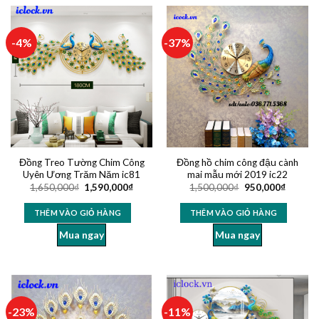
-4%
-37%
Đồng Treo Tường Chim Công
Đồng hồ chim công đậu cành
Uyên Ương Trăm Năm ic81
mai mẫu mới 2019 ic22
1,650,000
₫
1,590,000
₫
1,500,000
₫
950,000
₫
THÊM VÀO GIỎ HÀNG
THÊM VÀO GIỎ HÀNG
Mua ngay
Mua ngay
-23%
-11%