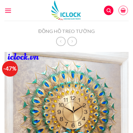
Skip
to
content
ĐỒNG HỒ TREO TƯỜNG
-47%