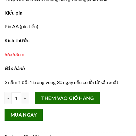
Kiểu pin
Pin AA (pin tiểu)
Kich thước
66x63cm
Bảo hành
3 năm 1 đổi 1 trong vòng 30 ngày nếu có lỗi từ sản xuất
Đồng Hồ Treo Tường Con Công Đôi ic59 số lượng
THÊM VÀO GIỎ HÀNG
MUA NGAY