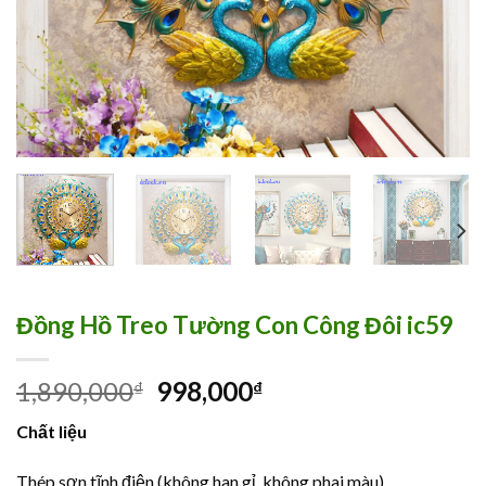
Đồng Hồ Treo Tường Con Công Đôi ic59
1,890,000
998,000
₫
₫
Chất liệu
Thép sơn tĩnh điện (không han gỉ, không phai màu)