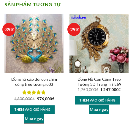
SẢN PHẨM TƯƠNG TỰ
-39%
-29%
Đồng hồ cặp đôi con chim
Đồng Hồ Con Công Treo
công treo tường ic03
Tường 3D Trang Trí ic69
1,750,000
₫
1,247,000
₫
1,600,000
₫
976,000
₫
Được xếp
THÊM VÀO GIỎ HÀNG
hạng
5.00
5 sao
Mua ngay
THÊM VÀO GIỎ HÀNG
Mua ngay