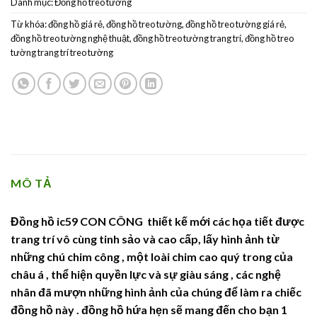
Danh mục:
Đồng hồ treo tường
Từ khóa:
đồng hồ giá rẻ
,
đồng hồ treo tường
,
đồng hồ treo tường giá rẻ
,
đồng hồ treo tường nghệ thuật
,
đồng hồ treo tường trang trí
,
đồng hồ treo
tường trang trí treo tường
MÔ TẢ
Đồng hồ ic59 CON CÔNG thiết kế mới các họa tiết được
trang trí vô cùng tinh sảo và cao cấp, lấy hình ảnh từ
những chú chim công , một loài chim cao quý trong của
châu á , thể hiện quyền lực và sự giàu sáng , các nghệ
nhân đã mượn những hình ảnh của chúng để làm ra chiếc
đồng hồ này . đồng hồ hứa hẹn sẽ mang đến cho bạn 1