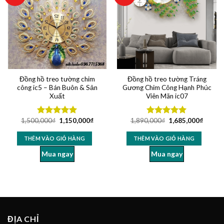
Đồng hồ treo tường chim
Đồng hồ treo tường Tráng
công ic5 – Bán Buôn & Sản
Gương Chim Công Hạnh Phúc
Xuất
Viên Mãn ic07
1,500,000
₫
1,150,000
₫
1,890,000
₫
1,685,000
₫
Được xếp
Được xếp
hạng
4.96
hạng
5.00
5 sao
5 sao
THÊM VÀO GIỎ HÀNG
THÊM VÀO GIỎ HÀNG
Mua ngay
Mua ngay
ĐỊA CHỈ