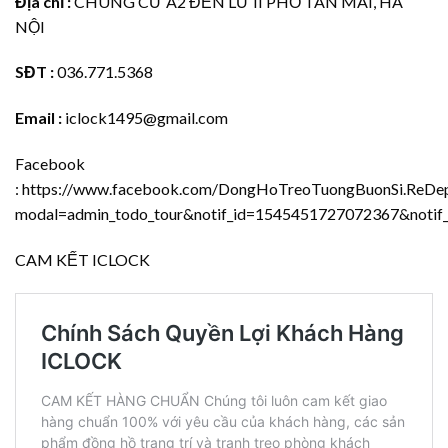
Địa chỉ :
CHUNG CƯ A2 ĐỀN LỪ II PHỐ TÂN MAI, HÀ
NỘI
SĐT :
036.771.5368
Email :
iclock1495@gmail.com
Facebook
:
https://www.facebook.com/DongHoTreoTuongBuonSi.ReDep.
modal=admin_todo_tour&notif_id=1545451727072367&notif_t
CAM KẾT ICLOCK