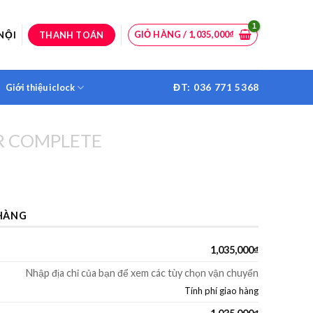
GIỎ HÀNG /
1,035,000
₫
NỘI
THANH TOÁN
ĐT: 036 771 5368
Giới thiệu iclock
R COMPLETE
HÀNG
1,035,000
₫
ố lượng
Nhập địa chỉ của bạn để xem các tùy chọn vận chuyển
Tính phí giao hàng