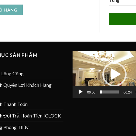
Tổng
IỎ HÀNG
Trình
MỤC SẢN PHẨM
chơi
Video
 Lông Công
ch Quyền Lợi Khách Hàng
00:00
00:24
ch Thanh Toán
ch Đổi Trả Hoàn Tiền ICLOCK
g Phong Thủy