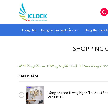
Skip
to
content
Trang chủ
Đồng hồ cao cấp khắc đá
Đồng Hồ Treo 
SHOPPING 
“Đồng hồ treo tường Nghệ Thuật Lá Sen Vàng ic33”
SẢN PHẨM
Đồng hồ treo tường Nghệ Thuật Lá Se
×
Vàng ic33