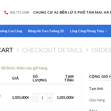
CHUNG CƯ A2 ĐỀN LỪ II PHỐ TÂN MAI, HÀ 
036.771.5368
Tường Con Công
Đồng Hồ Treo Tường 2D
Lông Công Phong Thủy
CART
CHECKOUT DETAILS
ORDE
 đã được thêm vào giỏ hàng.
SỐ
TẠM
CỘNG GIỎ 
GIÁ
LƯỢNG
TÍNH
Tạm tính
Đồng hồ treo tường Nghệ Thuật Lá Sen Vàng ic33 s
n
1,035,000
₫
1,035,000
₫
Giao hàng