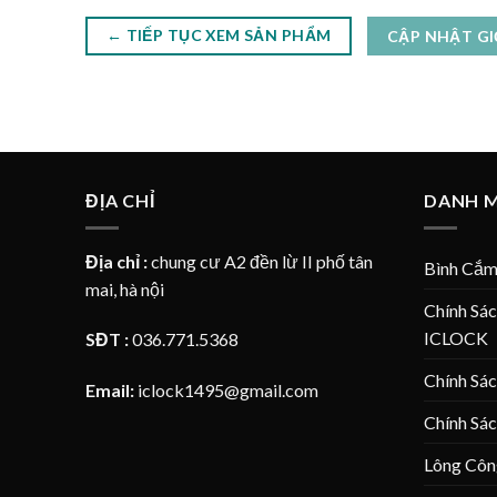
← TIẾP TỤC XEM SẢN PHẨM
CẬP NHẬT G
ĐỊA CHỈ
DANH 
Địa chỉ :
chung cư A2 đền lừ II phố tân
Bình Cắm
mai, hà nội
Chính Sá
ICLOCK
SĐT :
036.771.5368
Chính Sá
Email:
iclock1495@gmail.com
Chính Sá
Lông Côn