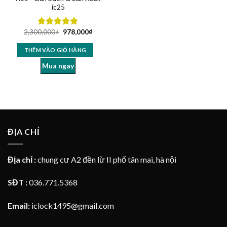
ic25
2,300,000
₫
978,000
₫
Được xếp
hạng
4.94
5 sao
THÊM VÀO GIỎ HÀNG
Mua ngay
ĐỊA CHỈ
Địa chỉ :
chung cư A2 đền lừ II phố tân mai, hà nội
SĐT :
036.771.5368
Email:
iclock1495@gmail.com