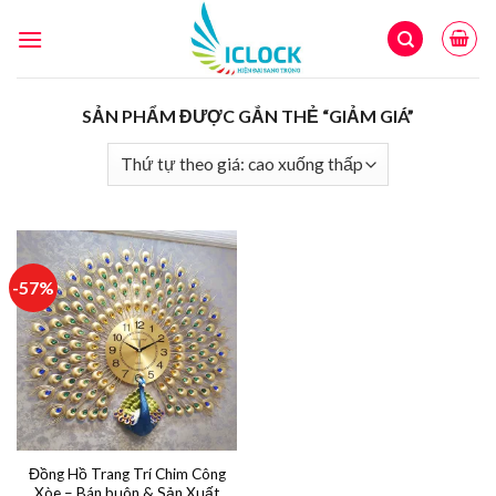
Skip
to
content
SẢN PHẨM ĐƯỢC GẮN THẺ “GIẢM GIÁ”
-57%
Đồng Hồ Trang Trí Chim Công
Xòe – Bán buôn & Sản Xuất