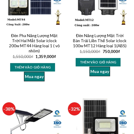
Đèn Pha Năng Lượng Mặt
Đèn Năng Lượng Mặt Trời
Trời Hai Mắt Solar iclock
Bàn Trải Liền Thể Solar iclock
200w MT44 Hàng loại 1 ( vỏ
100w MT12 Hàng loại 1(ABS)
nhôm)
1,150,000
₫
750,000
₫
1,550,000
₫
1,359,000
₫
THÊM VÀO GIỎ HÀNG
THÊM VÀO GIỎ HÀNG
Mua ngay
Mua ngay
-38%
-32%