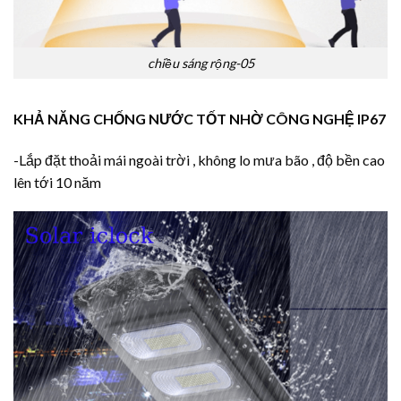
chiều sáng rộng-05
KHẢ NĂNG CHỐNG NƯỚC TỐT NHỜ CÔNG NGHỆ IP67
-Lắp đặt thoải mái ngoài trời , không lo mưa bão , độ bền cao
lên tới 10 năm