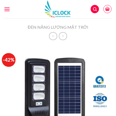
Skip
to
content
ĐÈN NĂNG LƯỢNG MẶT TRỜI
-42%