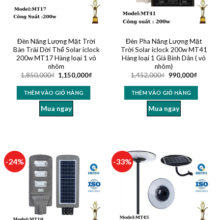
Đèn Năng Lượng Mặt Trời
Đèn Pha Năng Lượng Mặt
Bàn Trải Dời Thể Solar iclock
Trời Solar iclock 200w MT41
200w MT17 Hàng loại 1 vỏ
Hàng loại 1 Giá Bình Dân ( vỏ
nhôm
nhôm)
1,850,000
₫
1,150,000
₫
1,452,000
₫
990,000
₫
THÊM VÀO GIỎ HÀNG
THÊM VÀO GIỎ HÀNG
Mua ngay
Mua ngay
-24%
-33%