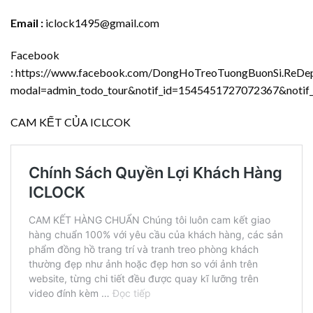
Email :
iclock1495@gmail.com
Facebook
:
https://www.facebook.com/DongHoTreoTuongBuonSi.ReDep.
modal=admin_todo_tour&notif_id=1545451727072367&notif_t
CAM KẾT CỦA ICLCOK