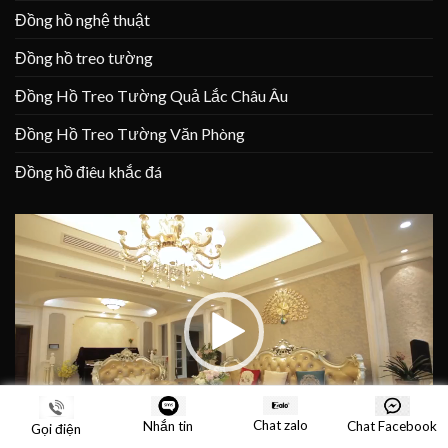
Đồng hồ nghệ thuật
Đồng hồ treo tường
Đồng Hồ Treo Tường Quả Lắc Châu Âu
Đồng Hồ Treo Tường Văn Phòng
Đồng hồ điêu khắc đá
Trình
chơi
Video
Chat zalo
Nhắn tin
Chat Facebook
Gọi điện
00:00
00:24