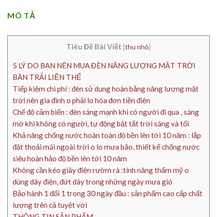
MÔ TẢ
Tiêu Đề Bài Viết
[
thu nhỏ
]
5 LÝ DO BẠN NÊN MUA ĐÈN NĂNG LƯỢNG MẶT TRỜI
BÀN TRẢI LIỀN THỂ
Tiếp kiệm chi phí : đèn sử dụng hoàn bằng năng lượng mặt
trời nên gia đình o phải lo hóa đơn tiền điện
Chế độ cảm biến : đèn sáng mạnh khi có người đi qua , sáng
mờ khi không có người, tự động bật tắt trời sáng và tối
Khả năng chống nước hoàn toàn độ bền lên tới 10 năm : lắp
đặt thoải mái ngoài trời o lo mưa bão, thiết kế chống nước
siêu hoàn hảo độ bền lên tới 10 năm
Không cần kéo giây điện rườm rà :tính năng thẩm mỹ o
dùng dây điện, đứt dây trong những ngày mưa gió
Bảo hành 1 đổi 1 trong 30 ngày đầu : sản phẩm cao cấp chất
lượng trên cả tuyệt vời
THÔNG TIN SẢN PHẨM