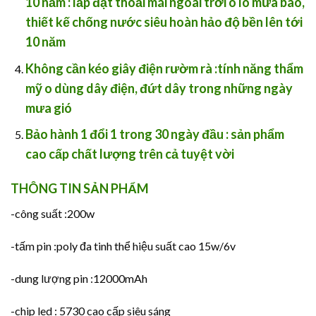
10 năm :
lắp đặt thoải mái ngoài trời o lo mưa bão,
thiết kế chống nước siêu hoàn hảo độ bền lên tới
10 năm
Không cần kéo giây điện rườm rà
:tính năng thẩm
mỹ o dùng dây điện, đứt dây trong những ngày
mưa gió
Bảo hành 1 đổi 1 trong 30 ngày đầu
: sản phẩm
cao cấp chất lượng trên cả tuyệt vời
THÔNG TIN SẢN PHẨM
-công suất :200w
-tấm pin :poly đa tinh thể hiệu suất cao 15w/6v
-dung lượng pin :12000mAh
-chip led : 5730 cao cấp siêu sáng