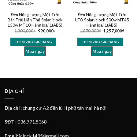
Đèn Năng Lượng Mặt Trời
Đèn Năng Lượng Mặt Trời
Bàn Trải Liền Thể Solar iclock
UFO Solar iclock 500w MT45
150w MT10 Hàng loại 1(ABS)
Hàng loại 1(ABS)
1,300,000
₫
990,000
₫
1,870,000
₫
1,257,000
₫
THÊM VÀO GIỎ HÀNG
THÊM VÀO GIỎ HÀNG
Mua ngay
Mua ngay
ĐỊA CHỈ
Địa chỉ :
chung cư A2 đền lừ II phố tân mai, hà nội
SĐT :
036.771.5368
Email:
iclock1495@gmail.com