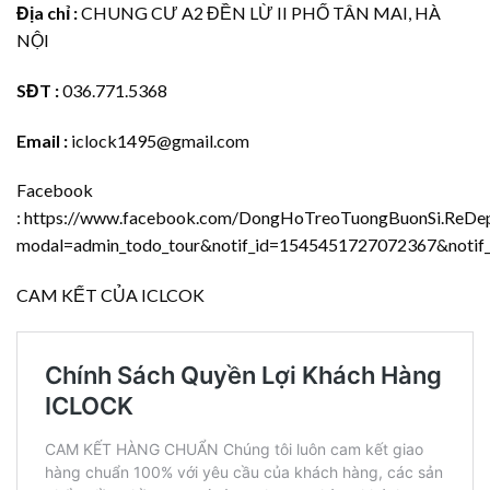
Địa chỉ :
CHUNG CƯ A2 ĐỀN LỪ II PHỐ TÂN MAI, HÀ
NỘI
SĐT :
036.771.5368
Email :
iclock1495@gmail.com
Facebook
:
https://www.facebook.com/DongHoTreoTuongBuonSi.ReDep.
modal=admin_todo_tour&notif_id=1545451727072367&notif_t
CAM KẾT CỦA ICLCOK