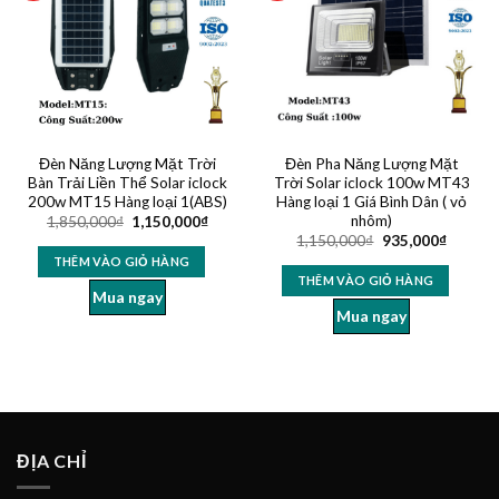
Đèn Năng Lượng Mặt Trời
Đèn Pha Năng Lượng Mặt
Bàn Trải Liền Thể Solar iclock
Trời Solar iclock 100w MT43
200w MT15 Hàng loại 1(ABS)
Hàng loại 1 Giá Bình Dân ( vỏ
nhôm)
1,850,000
₫
1,150,000
₫
1,150,000
₫
935,000
₫
THÊM VÀO GIỎ HÀNG
THÊM VÀO GIỎ HÀNG
Mua ngay
Mua ngay
ĐỊA CHỈ