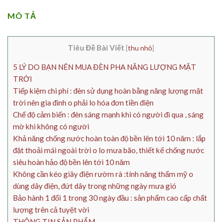
MÔ TẢ
Tiêu Đề Bài Viết
[
thu nhỏ
]
5 LÝ DO BẠN NÊN MUA ĐÈN PHA NĂNG LƯỢNG MẶT
TRỜI
Tiếp kiệm chi phí : đèn sử dụng hoàn bằng năng lượng mặt
trời nên gia đình o phải lo hóa đơn tiền điện
Chế độ cảm biến : đèn sáng mạnh khi có người đi qua , sáng
mờ khi không có người
Khả năng chống nước hoàn toàn độ bền lên tới 10 năm : lắp
đặt thoải mái ngoài trời o lo mưa bão, thiết kế chống nước
siêu hoàn hảo độ bền lên tới 10 năm
Không cần kéo giây điện rườm rà :tính năng thẩm mỹ o
dùng dây điện, đứt dây trong những ngày mưa gió
Bảo hành 1 đổi 1 trong 30 ngày đầu : sản phẩm cao cấp chất
lượng trên cả tuyệt vời
THÔNG TIN SẢN PHẨM