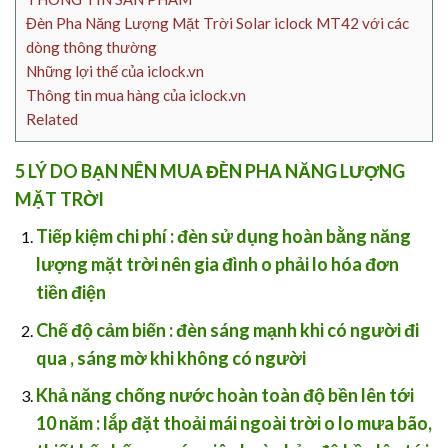
Đèn Pha Năng Lượng Mặt Trời Solar iclock MT42 với các
dòng thông thường
Những lợi thế của iclock.vn
Thông tin mua hàng của iclock.vn
Related
5 LÝ DO BẠN NÊN MUA ĐÈN PHA NĂNG LƯỢNG
MẶT TRỜI
Tiếp kiệm chi phí
: đèn sử dụng hoàn bằng năng
lượng mặt trời nên gia đình o phải lo hóa đơn
tiền điện
Chế độ cảm biến
: đèn sáng mạnh khi có người đi
qua , sáng mờ khi không có người
Khả năng chống nước hoàn toàn độ bền lên tới
10 năm :
lắp đặt thoải mái ngoài trời o lo mưa bão,