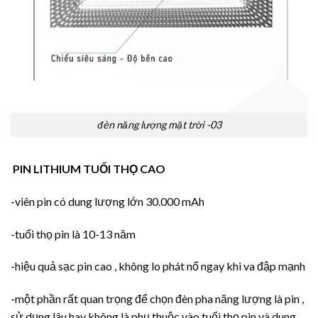
đèn năng lượng mặt trời -03
PIN LITHIUM TUỔI THỌ CAO
-viên pin có dung lượng lớn 30.000 mAh
-tuổi thọ pin là 10-13 năm
-hiệu quả sạc pin cao , không lo phát nổ ngay khi va đập mạnh
-một phần rất quan trọng để chọn đèn pha năng lượng là pin ,
sử dụng lâu hay không là phụ thuộc vào tuổi thọ pin và dung