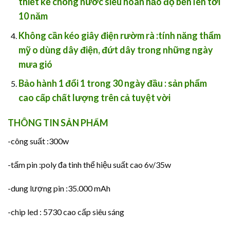
thiết kế chống nước siêu hoàn hảo độ bền lên tới
10 năm
Không cần kéo giây điện rườm rà
:tính năng thẩm
mỹ o dùng dây điện, đứt dây trong những ngày
mưa gió
Bảo hành 1 đổi 1 trong 30 ngày đầu
: sản phẩm
cao cấp chất lượng trên cả tuyệt vời
THÔNG TIN SẢN PHẨM
-công suất :300w
-tấm pin :poly đa tinh thể hiệu suất cao 6v/35w
-dung lượng pin :35.000 mAh
-chip led : 5730 cao cấp siêu sáng