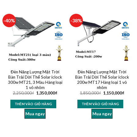
-40%
-38%
Đèn Năng Lượng Mặt Trời
Đèn Năng Lượng Mặt Trời
Bàn Trải Dời Thể Solar iclock
Bàn Trải Dời Thể Solar iclock
300w MT21, 3 Màu Hàng loại
200w MT17 Hàng loại 1 vỏ
1 vỏ nhôm
nhôm
2,250,000
₫
1,350,000
₫
1,850,000
₫
1,150,000
₫
THÊM VÀO GIỎ HÀNG
THÊM VÀO GIỎ HÀNG
Mua ngay
Mua ngay