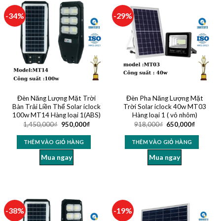
-34%
-29%
Đèn Năng Lượng Mặt Trời
Đèn Pha Năng Lượng Mặt
Bàn Trải Liền Thể Solar iclock
Trời Solar iclock 40w MT03
100w MT14 Hàng loại 1(ABS)
Hàng loại 1 ( vỏ nhôm)
1,450,000
₫
950,000
₫
918,000
₫
650,000
₫
THÊM VÀO GIỎ HÀNG
THÊM VÀO GIỎ HÀNG
Mua ngay
Mua ngay
-38%
-19%