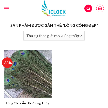
Skip
to
content
SẢN PHẨM ĐƯỢC GẮN THẺ “LÔNG CÔNG ĐẸP”
-33%
Lông Công Ấn Độ Phong Thủy