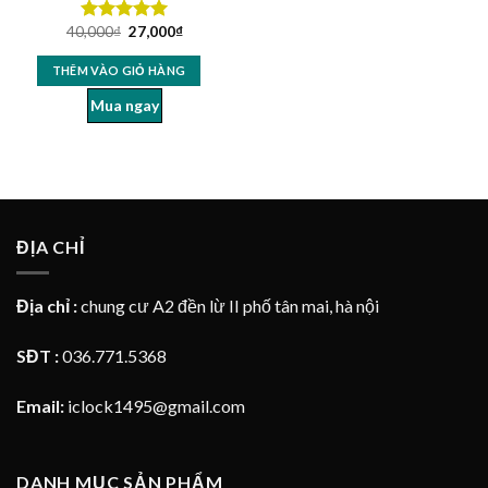
40,000
₫
27,000
₫
Được xếp
hạng
5.00
5 sao
THÊM VÀO GIỎ HÀNG
Mua ngay
ĐỊA CHỈ
Địa chỉ :
chung cư A2 đền lừ II phố tân mai, hà nội
SĐT :
036.771.5368
Email:
iclock1495@gmail.com
DANH MỤC SẢN PHẨM