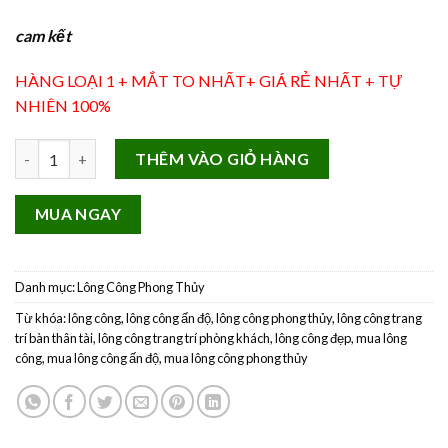
cam kết
HÀNG LOẠI 1 + MẮT TO NHẤT+ GIÁ RẺ NHẤT + TỰ
NHIÊN 100%
Lông Công Ấn Độ Phong Thủy số lượng
THÊM VÀO GIỎ HÀNG
MUA NGAY
Danh mục:
Lông Công Phong Thủy
Từ khóa:
lông công
,
lông công ấn độ
,
lông công phong thủy
,
lông công trang
trí bàn thân tài
,
lông công trang trí phòng khách
,
lông công đẹp
,
mua lông
công
,
mua lông công ấn độ
,
mua lông công phong thủy