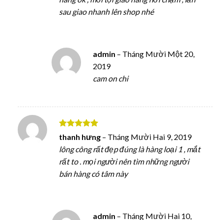
sau giao nhanh lên shop nhé
admin
–
Tháng Mười Một 20,
2019
cam on chi
Được xếp
thanh hưng
–
Tháng Mười Hai 9, 2019
hạng
5
5
lông công rất đẹp đúng là hàng loại 1 , mắt
sao
rất to . mọi người nên tìm những người
bán hàng có tâm này
admin
–
Tháng Mười Hai 10,