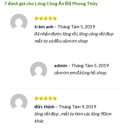
7 đánh giá cho
Lông Công Ấn Độ Phong Thủy
Được xếp
trâm anh
–
Tháng Tám 5, 2019
hạng
5
5
đã nhận được lông rồi, lông công rất đẹp
sao
mắt to và đều cảm ơn shop
admin
–
Tháng Tám 5, 2019
cảm ơn em đã ủng hộ shop
Được xếp
đức thịnh
–
Tháng Tám 9, 2019
hạng
5
5
lông rất đẹp , mắt to hơn các lông 90cm
sao
khác