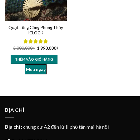
Quạt Lông Công Phong Thủy
ICLOCK
3,000,000
₫
1,990,000
₫
Được xếp
hạng
5.00
5 sao
THÊM VÀO GIỎ HÀNG
Mua ngay
ĐỊA CHỈ
Địa chỉ :
chung cư A2 đền lừ II phố tân mai, hà nội