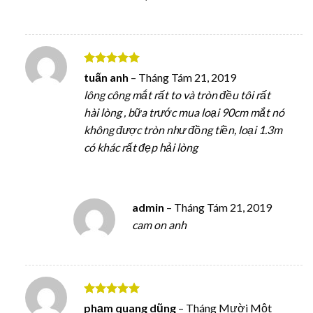
Được xếp
tuấn anh
–
Tháng Tám 21, 2019
hạng
5
5
lông công mắt rất to và tròn đều tôi rất
sao
hài lòng , bữa trước mua loại 90cm mắt nó
không được tròn như đồng tiền, loại 1.3m
có khác rất đẹp hải lòng
admin
–
Tháng Tám 21, 2019
cam on anh
Được xếp
phạm quang dũng
–
Tháng Mười Một