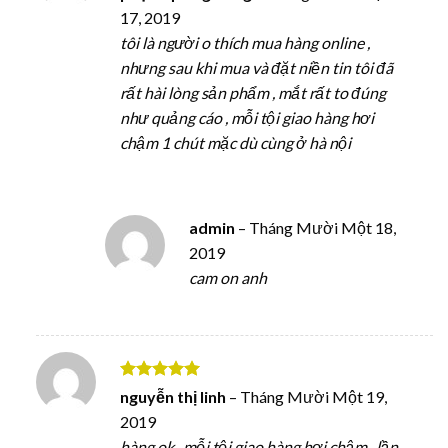
hạng
5
5
17, 2019
sao
tôi là người o thích mua hàng online ,
nhưng sau khi mua và đặt niền tin tôi đã
rất hài lòng sản phẩm , mắt rất to đúng
như quảng cáo , mỗi tội giao hàng hơi
chậm 1 chút mặc dù cùng ở hà nội
admin
–
Tháng Mười Một 18,
2019
cam on anh
Được xếp
nguyễn thị linh
–
Tháng Mười Một 19,
hạng
5
5
2019
sao
hàng ok , mỗi tội giao hàng hơi chậm , lần