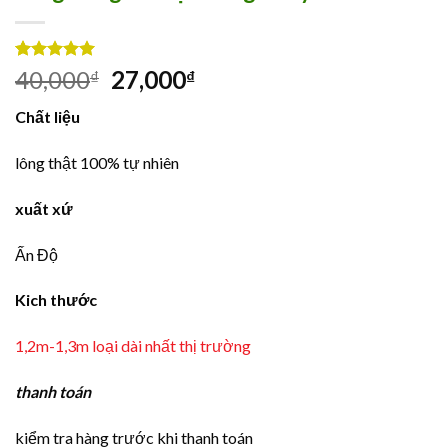
5.00
7
trên 5
40,000
27,000
₫
₫
dựa trên
đánh giá
Chất liệu
lông thật 100% tự nhiên
xuất xứ
Ấn Độ
Kich thước
1,2m-1,3m loại dài nhất thị trường
thanh toán
kiểm tra hàng trước khi thanh toán