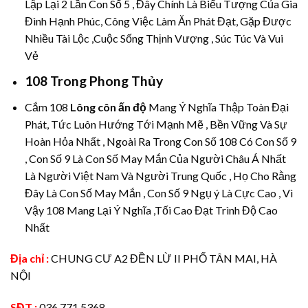
Lập Lại 2 Lần Con Số 5 , Đây Chính Là Biểu Tượng Của Gia
Đình Hạnh Phúc, Công Việc Làm Ăn Phát Đạt, Gặp Được
Nhiều Tài Lộc ,Cuộc Sống Thịnh Vượng , Súc Túc Và Vui
Vẻ
108 Trong Phong Thủy
Cắm 108
Lông côn ấn độ
Mang Ý Nghĩa Thập Toàn Đại
Phát, Tức Luôn Hướng Tới Mạnh Mẽ , Bền Vững Và Sự
Hoàn Hỏa Nhất , Ngoài Ra Trong Con Số 108 Có Con Số 9
, Con Số 9 Là Con Số May Mắn Của Người Châu Á Nhất
Là Người Việt Nam Và Người Trung Quốc , Họ Cho Rằng
Đây Là Con Số May Mắn , Con Số 9 Ngụ ý Là Cực Cao , Vì
Vậy 108 Mang Lại Ý Nghĩa ,Tối Cao Đạt Trình Độ Cao
Nhất
Địa chỉ :
CHUNG CƯ A2 ĐỀN LỪ II PHỐ TÂN MAI, HÀ
NỘI
SĐT :
036.771.5368