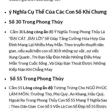
ý Nghĩa Cụ Thể Của Các Con Số Khi Chưng
Số 30 Trong Phong Thủy
Cắm 30
Lông công ấn
độ Ý Nghĩa Trong Phong Thủy Là
“ĐẠI CÁT , ĐẠI LỜI” Sẽ Giúp Tăng Cường Hóa Hợp Gia
Đình Mang Lại Nhiều May Mắn. Theo truyền thuyết dân
gian , nếu xuất hiện con số 30 ở những sự vật , sự việc
Xung Quanh , Thì Bạn Sắp Đón Nhận Những Điều May
Mắn Trong Cuộc Sống , Và Giúp Bạn Thoát Được Những
Kiếp Nạn Khi Chẳng May
Số 55 Trong Phong Thủy
Cắm 55
Lông công ấn độ
Tượng Trưng Cho NGŨ PHÚC
LÂM MÔN :Trường Thọ, Phú Quý , An Khang, Hảo Quý,
Ngoài Ra Trong Phong Thủy Con Số 55 Mang Ý Nghĩa Sau
: Theo Dân Gian Con Số 5 Vốn Là Con Số Đẹp Số 55 Được