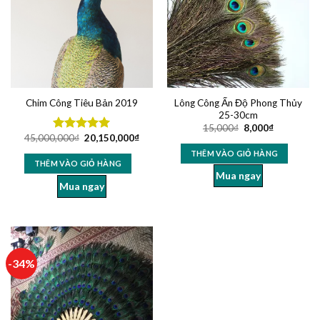
Lông Công Ấn Độ Phong Thủy
Chim Công Tiêu Bản 2019
25-30cm
15,000
₫
8,000
₫
45,000,000
₫
20,150,000
₫
Được xếp
hạng
5.00
THÊM VÀO GIỎ HÀNG
5 sao
THÊM VÀO GIỎ HÀNG
Mua ngay
Mua ngay
-34%