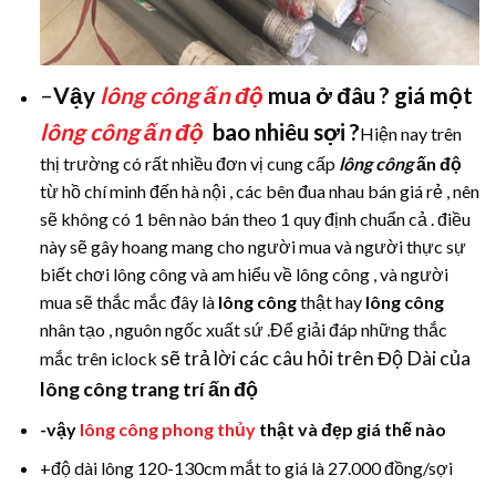
–
Vậy
lông công ấn độ
mua ở đâu ? giá một
lông công ấn độ
bao nhiêu sợi ?
Hiện nay trên
thị trường có rất nhiều đơn vị cung cấp
lông công
ấn độ
từ hồ chí minh đến hà nội , các bên đua nhau bán giá rẻ , nên
sẽ không có 1 bên nào bán theo 1 quy định chuẩn cả . điều
này sẽ gây hoang mang cho người mua và người thực sự
biết chơi lông công và am hiểu về lông công , và người
mua sẽ thắc mắc đây là
lông công
thật hay
lông công
nhân tạo , nguôn ngốc xuất sứ .Để giải đáp những thắc
sẽ trả lời các câu hỏi trên Độ Dài của
mắc trên iclock
lông công trang trí ấn độ
-vậy
lông công phong thủy
thật và đẹp giá thế nào
+độ dài lông 120-130cm mắt to giá là 27.000 đồng/sợi