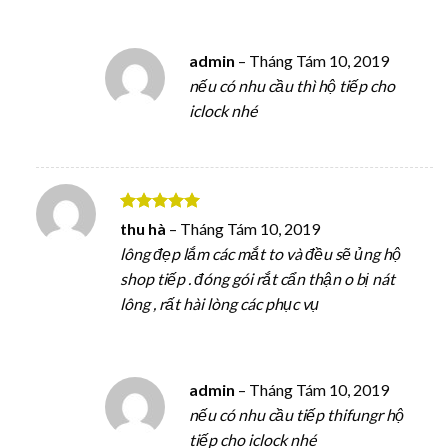
admin
–
Tháng Tám 10, 2019
nếu có nhu cầu thì hộ tiếp cho
iclock nhé
Được xếp
thu hà
–
Tháng Tám 10, 2019
hạng
5
5
lông đẹp lắm các mắt to và đều sẽ ủng hộ
sao
shop tiếp . đóng gói rắt cẩn thận o bị nát
lông , rất hài lòng các phục vụ
admin
–
Tháng Tám 10, 2019
nếu có nhu cầu tiếp thifungr hộ
tiếp cho iclock nhé