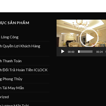
Trình
MỤC SẢN PHẨM
chơi
Video
 Lông Công
ch Quyền Lợi Khách Hàng
00:00
00:24
ch Thanh Toán
ch Đổi Trả Hoàn Tiền ICLOCK
g Phong Thủy
n Tài May Mắn
rized
 Lượng Mặt Trời