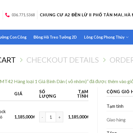
CHUNG CƯ A2 ĐỀN LỪ II PHỐ TÂN MAI, HÀ 
036.771.5368
Tường Con Công
Đồng Hồ Treo Tường 2D
Lông Công Phong Thủy
CART
CHECKOUT DETAILS
ORDE
T42 Hàng loại 1 Giá Bình Dân ( vỏ nhôm)” đã được thêm vào giỏ
SỐ
TẠM
CỘNG GIỎ 
GIÁ
LƯỢNG
TÍNH
Tạm tính
ock
Đèn Pha Năng Lượng Mặt Trời Solar iclock 300w MT4
vỏ
1,185,000
₫
1,185,000
₫
Giao hàng