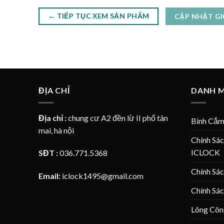
← TIẾP TỤC XEM SẢN PHẨM
CẬP NHẬT G
ĐỊA CHỈ
DANH 
Địa chỉ :
chung cư A2 đền lừ II phố tân
Bình Cắm
mai, hà nội
Chính Sá
ICLOCK
SĐT :
036.771.5368
Chính Sá
Email:
iclock1495@gmail.com
Chính Sá
Lông Côn