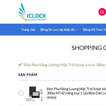
Skip
to
content
Trang chủ
Đồng hồ cao cấp khắc đá
Đồng Hồ Treo 
SHOPPING 
“Đèn Pha Năng Lượng Mặt Trời Solar iclock 300w M
SẢN PHẨM
Đèn Pha Năng Lượng Mặt Trời Solar icl
×
300w MT42 Hàng loại 1 Giá Bình Dân ( 
nhôm)