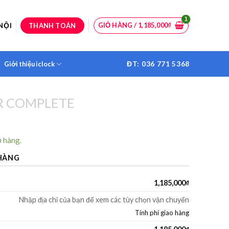
GIỎ HÀNG /
1,185,000
₫
NỘI
THANH TOÁN
ĐT: 036 771 5368
Giới thiệu iclock
R COMPLETE
 hàng.
HÀNG
1,185,000
₫
2 Hàng loại 1 Giá Bình Dân ( vỏ nhôm) số lượng
Nhập địa chỉ của bạn để xem các tùy chọn vận chuyển
Tính phí giao hàng