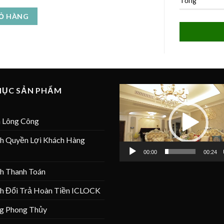
Tổng
IỎ HÀNG
Trình
MỤC SẢN PHẨM
chơi
Video
 Lông Công
ch Quyền Lợi Khách Hàng
00:00
00:24
ch Thanh Toán
ch Đổi Trả Hoàn Tiền ICLOCK
g Phong Thủy