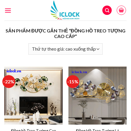
Skip
to
content
SẢN PHẨM ĐƯỢC GẮN THẺ “ĐỒNG HỒ TREO TƯỢNG
CAO CẤP”
-22%
-15%
Đồng hồ Treo Tường Cao
Đồng Hồ Treo Tường Lá