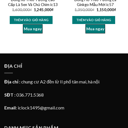
Cấp Là Sen Và Chú Chim ic13
Ginkgo Mẫu Mới ic57
1,600,000
₫
1,245,000
₫
1,350,000
₫
1,150,000
₫
THÊM VÀO GIỎ HÀNG
THÊM VÀO GIỎ HÀNG
Mua ngay
Mua ngay
ĐỊA CHỈ
Địa chỉ :
chung cư A2 đền lừ II phố tân mai, hà nội
SĐT :
036.771.5368
Email:
iclock1495@gmail.com
DANH MỤC SẢN PHẨM