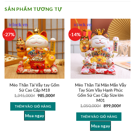
SẢN PHẨM TƯƠNG TỰ
-27%
-14%
Mèo Thần Tài Vẫy tay Gốm
Mèo Thần Tài Măn Mắn Vẫy
Sứ Cao Cấp M18
Tay Sùm Vầy Hạnh Phúc
Gốm Sứ Cao Cấp Size lớn
1,345,000
₫
985,000
₫
M01
1,050,000
₫
899,000
₫
THÊM VÀO GIỎ HÀNG
Mua ngay
THÊM VÀO GIỎ HÀNG
Mua ngay