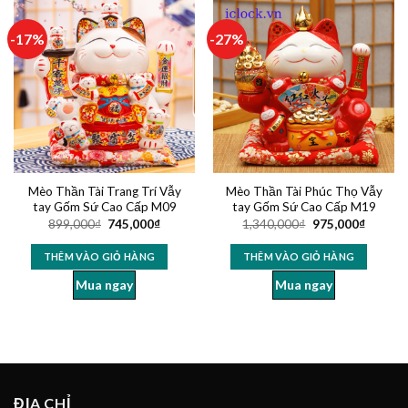
-17%
-27%
Mèo Thần Tài Trang Trí Vẫy
Mèo Thần Tài Phúc Thọ Vẫy
tay Gốm Sứ Cao Cấp M09
tay Gốm Sứ Cao Cấp M19
899,000
₫
745,000
₫
1,340,000
₫
975,000
₫
THÊM VÀO GIỎ HÀNG
THÊM VÀO GIỎ HÀNG
Mua ngay
Mua ngay
ĐỊA CHỈ