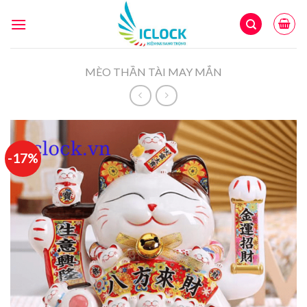
Skip
to
content
MÈO THẦN TÀI MAY MẮN
-17%