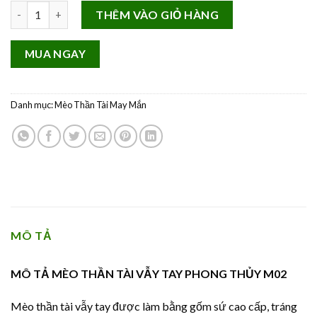
Mèo Thần Tài Chiêu Tài Lộc Gốm Sứ Cao Cấp Size Lớn M02 số l
THÊM VÀO GIỎ HÀNG
MUA NGAY
Danh mục:
Mèo Thần Tài May Mắn
MÔ TẢ
MÔ TẢ MÈO THẦN TÀI VẪY TAY PHONG THỦY M02
Mèo thần tài vẫy tay được làm bằng gốm sứ cao cấp, tráng