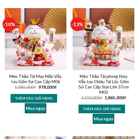
-10%
-13%
Mèo Thần Tài May Mắn Vẫy
Mèo Thần Tài phong thủy
tay Gốm Sứ Cao Cấp M06
Vẫy tay Chiêu Tài Lộc Gốm
Sứ Cao Cấp Size Lớn 37cm
1,085,000
₫
978,000
₫
M03
2,150,000
₫
1,865,000
₫
THÊM VÀO GIỎ HÀNG
Mua ngay
THÊM VÀO GIỎ HÀNG
Mua ngay