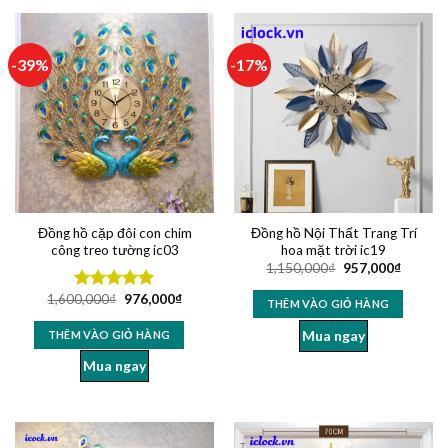
-39%
-17%
Đồng hồ cặp đôi con chim
Đồng hồ Nội Thất Trang Trí
công treo tường ic03
hoa mặt trời ic19
1,150,000
₫
957,000
₫
1,600,000
₫
976,000
₫
Được xếp
THÊM VÀO GIỎ HÀNG
hạng
5.00
5 sao
Mua ngay
THÊM VÀO GIỎ HÀNG
Mua ngay