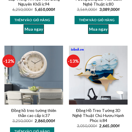
Nguyên Khối ic94
Nghệ Thuật ic80
6,250,000
₫
5,650,000
₫
3,569,000
₫
3,089,000
₫
THÊM VÀO GIỎ HÀNG
THÊM VÀO GIỎ HÀNG
Mua ngay
Mua ngay
-12%
-13%
Đồng hồ treo tường thiên
Đồng Hồ Treo Tường 3D
thần cao cấp ic37
Nghệ Thuật Chú Hươu Hạnh
Phúc ic84
3,250,000
₫
2,860,000
₫
3,050,000
₫
2,665,000
₫
THÊM VÀO GIỎ HÀNG