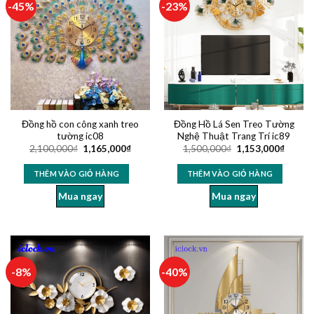
-45%
-23%
Đồng hồ con công xanh treo
Đồng Hồ Lá Sen Treo Tường
tường ic08
Nghệ Thuật Trang Trí ic89
2,100,000
₫
1,165,000
₫
1,500,000
₫
1,153,000
₫
THÊM VÀO GIỎ HÀNG
THÊM VÀO GIỎ HÀNG
Mua ngay
Mua ngay
-8%
-40%