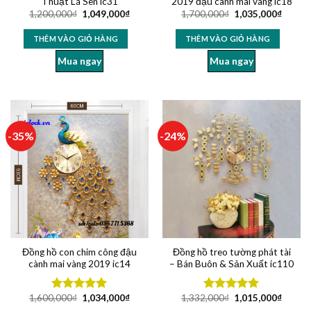
Thuật Lá Sen ic31
2019 đậu cành mai vàng ic18
1,200,000
₫
1,049,000
₫
1,700,000
₫
1,035,000
₫
THÊM VÀO GIỎ HÀNG
THÊM VÀO GIỎ HÀNG
Mua ngay
Mua ngay
-35%
-24%
Đồng hồ con chim công đậu
Đồng hồ treo tường phát tài
cành mai vàng 2019 ic14
– Bán Buôn & Sản Xuất ic110
1,600,000
₫
1,034,000
₫
1,332,000
₫
1,015,000
₫
Được xếp
Được xếp
hạng
5.00
hạng
5.00