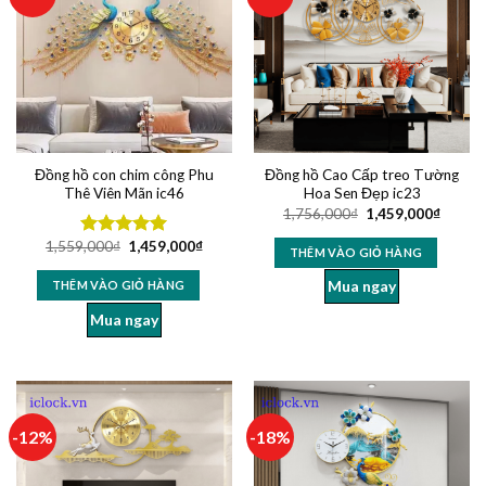
Đồng hồ con chim công Phu
Đồng hồ Cao Cấp treo Tường
Thê Viên Mãn ic46
Hoa Sen Đẹp ic23
1,756,000
₫
1,459,000
₫
1,559,000
₫
1,459,000
₫
Được xếp
THÊM VÀO GIỎ HÀNG
hạng
5.00
5 sao
Mua ngay
THÊM VÀO GIỎ HÀNG
Mua ngay
-12%
-18%