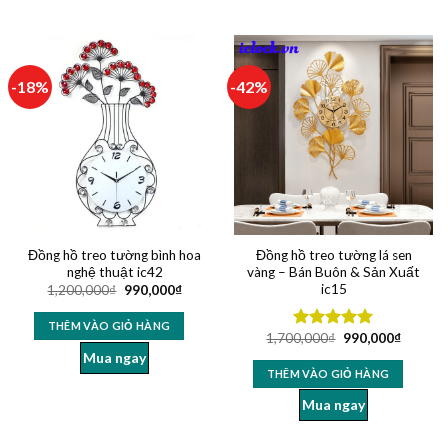
-18%
-42%
Đồng hồ treo tường bình hoa
Đồng hồ treo tường lá sen
nghệ thuật ic42
vàng – Bán Buôn & Sản Xuất
ic15
1,200,000
₫
990,000
₫
THÊM VÀO GIỎ HÀNG
1,700,000
₫
990,000
₫
Được xếp
hạng
5.00
Mua ngay
5 sao
THÊM VÀO GIỎ HÀNG
Mua ngay