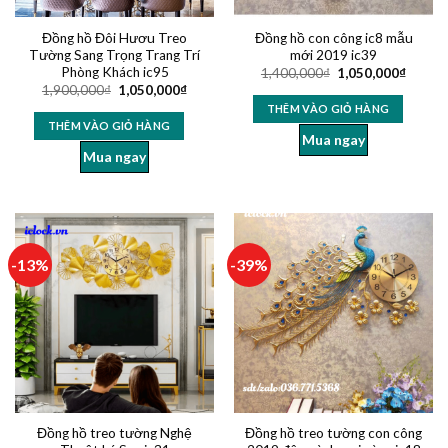
Đồng hồ Đôi Hươu Treo
Đồng hồ con công ic8 mẫu
Tường Sang Trọng Trang Trí
mới 2019 ic39
Phòng Khách ic95
1,400,000
₫
1,050,000
₫
1,900,000
₫
1,050,000
₫
THÊM VÀO GIỎ HÀNG
THÊM VÀO GIỎ HÀNG
Mua ngay
Mua ngay
-13%
-39%
Đồng hồ treo tường Nghệ
Đồng hồ treo tường con công