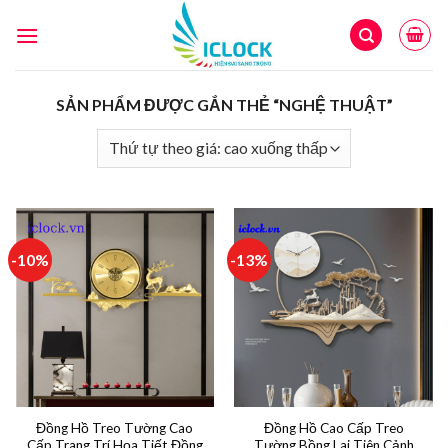
Skip
to
content
SẢN PHẨM ĐƯỢC GẮN THẺ “NGHỆ THUẬT”
-10%
-13%
Đồng Hồ Treo Tường Cao
Đồng Hồ Cao Cấp Treo
Cấp Trang Trí Họa Tiết Đồng
Tường Bồng Lai Tiên Cảnh