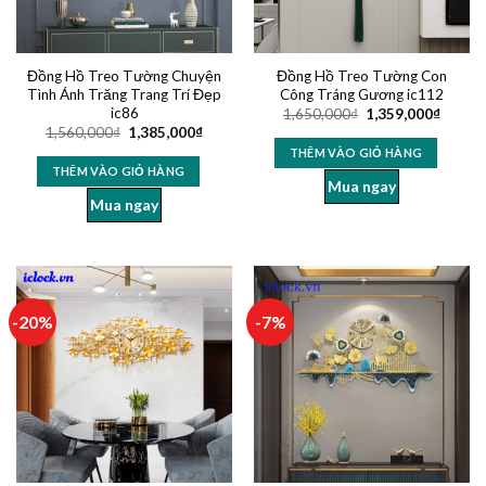
Đồng Hồ Treo Tường Chuyện
Đồng Hồ Treo Tường Con
Tình Ánh Trăng Trang Trí Đẹp
Công Tráng Gương ic112
ic86
1,650,000
₫
1,359,000
₫
1,560,000
₫
1,385,000
₫
THÊM VÀO GIỎ HÀNG
THÊM VÀO GIỎ HÀNG
Mua ngay
Mua ngay
-20%
-7%