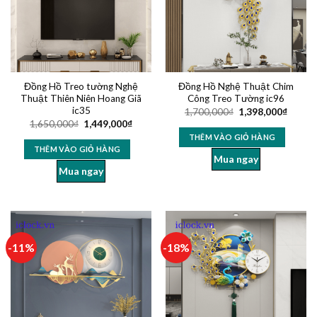
Đồng Hồ Treo tường Nghệ
Đồng Hồ Nghệ Thuật Chim
Thuật Thiên Niên Hoang Giã
Công Treo Tường ic96
ic35
1,700,000
₫
1,398,000
₫
1,650,000
₫
1,449,000
₫
THÊM VÀO GIỎ HÀNG
THÊM VÀO GIỎ HÀNG
Mua ngay
Mua ngay
-11%
-18%