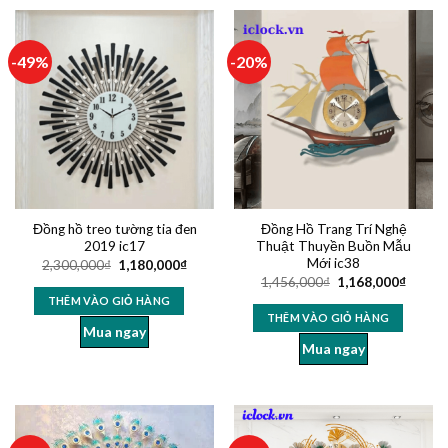
-49%
-20%
Đồng hồ treo tường tia đen
Đồng Hồ Trang Trí Nghệ
2019 ic17
Thuật Thuyền Buồn Mẫu
Mới ic38
2,300,000
₫
1,180,000
₫
1,456,000
₫
1,168,000
₫
THÊM VÀO GIỎ HÀNG
THÊM VÀO GIỎ HÀNG
Mua ngay
Mua ngay