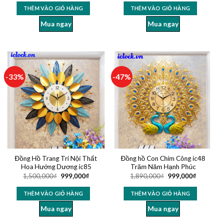
5 sao
5 sao
THÊM VÀO GIỎ HÀNG
THÊM VÀO GIỎ HÀNG
Mua ngay
Mua ngay
-33%
-47%
Đồng Hồ Trang Trí Nội Thất
Đồng hồ Con Chim Công ic48
Hoa Hướng Dương ic85
Trăm Năm Hạnh Phúc
1,500,000
₫
999,000
₫
1,890,000
₫
999,000
₫
THÊM VÀO GIỎ HÀNG
THÊM VÀO GIỎ HÀNG
Mua ngay
Mua ngay