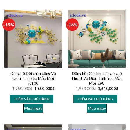
-15%
-16%
Đồng hồ Đôi chim công Vũ
Đồng hồ Đôi chim công Nghệ
Điệu Tình Yêu Mẫu Mới
Thuật Vũ Điệu Tình Yêu Mẫu
ic100
Mới ic98
1,950,000
₫
1,650,000
₫
1,950,000
₫
1,645,000
₫
THÊM VÀO GIỎ HÀNG
THÊM VÀO GIỎ HÀNG
Mua ngay
Mua ngay