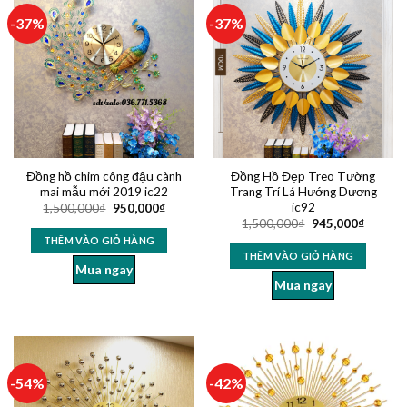
-37%
-37%
Đồng hồ chim công đậu cành
Đồng Hồ Đẹp Treo Tường
mai mẫu mới 2019 ic22
Trang Trí Lá Hướng Dương
ic92
1,500,000
₫
950,000
₫
1,500,000
₫
945,000
₫
THÊM VÀO GIỎ HÀNG
THÊM VÀO GIỎ HÀNG
Mua ngay
Mua ngay
-54%
-42%