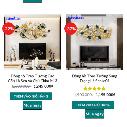
-22%
-37%
Đồng hồ Treo Tường Cao
Đồng hồ Treo Tường Sang
Cấp Là Sen Và Chú Chim ic13
Trọng Lá Sen ic01
1,600,000
₫
1,245,000
₫
1,900,000
₫
1,195,000
₫
Được xếp
THÊM VÀO GIỎ HÀNG
hạng
5.00
5 sao
Mua ngay
THÊM VÀO GIỎ HÀNG
Mua ngay