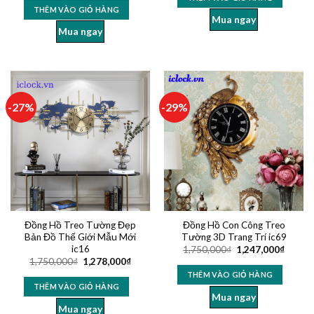
THÊM VÀO GIỎ HÀNG
Mua ngay
Mua ngay
-27%
-29%
Đồng Hồ Treo Tường Đẹp
Đồng Hồ Con Công Treo
Bản Đồ Thế Giới Mẫu Mới
Tường 3D Trang Trí ic69
ic16
1,750,000
₫
1,247,000
₫
1,750,000
₫
1,278,000
₫
THÊM VÀO GIỎ HÀNG
THÊM VÀO GIỎ HÀNG
Mua ngay
Mua ngay