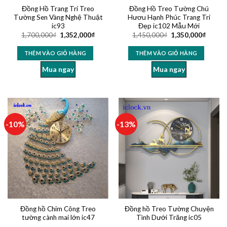
Đồng Hồ Trang Trí Treo
Đồng Hồ Treo Tường Chú
Tường Sen Vàng Nghệ Thuật
Hươu Hạnh Phúc Trang Trí
ic93
Đẹp ic102 Mẫu Mới
1,700,000
₫
1,352,000
₫
1,450,000
₫
1,350,000
₫
THÊM VÀO GIỎ HÀNG
THÊM VÀO GIỎ HÀNG
Mua ngay
Mua ngay
-10%
-13%
Đồng hồ Chim Công Treo
Đồng hồ Treo Tường Chuyện
tường cành mai lớn ic47
Tình Dưới Trăng ic05