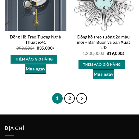
Đồng Hồ Treo Tường Nghệ
Đồng hồ treo tường 2d mẫu
Thuật ic41
mới – Bán Buôn và Sản Xuất
ic43
990,000
₫
835,000
₫
1,200,000
₫
819,000
₫
THÊM VÀO GIỎ HÀNG
THÊM VÀO GIỎ HÀNG
Mua ngay
Mua ngay
1
2
ĐỊA CHỈ