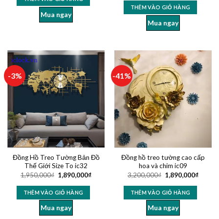
THÊM VÀO GIỎ HÀNG
Mua ngay
Mua ngay
-3%
-41%
Đồng Hồ Treo Tường Bản Đồ
Đồng hồ treo tường cao cấp
Thế Giới Size To ic32
hoa và chim ic09
1,950,000
₫
1,890,000
₫
3,200,000
₫
1,890,000
₫
THÊM VÀO GIỎ HÀNG
THÊM VÀO GIỎ HÀNG
Mua ngay
Mua ngay