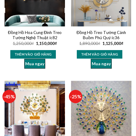
Đồng Hồ Hoa Cung Đình Treo
Đồng Hồ Treo Tường Cánh
Tường Nghệ Thuật ic82
Buồm Phú Quý ic36
1,250,000
₫
1,150,000
₫
1,890,000
₫
1,125,000
₫
THÊM VÀO GIỎ HÀNG
THÊM VÀO GIỎ HÀNG
Mua ngay
Mua ngay
-45%
-25%