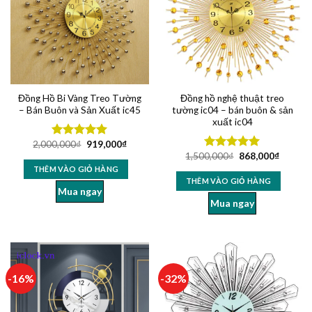
Đồng Hồ Bi Vàng Treo Tường
Đồng hồ nghệ thuật treo
– Bán Buôn và Sản Xuất ic45
tường ic04 – bán buôn & sản
xuất ic04
2,000,000
₫
919,000
₫
Được xếp
1,500,000
₫
868,000
₫
hạng
5.00
Được xếp
5 sao
hạng
5.00
THÊM VÀO GIỎ HÀNG
5 sao
THÊM VÀO GIỎ HÀNG
Mua ngay
Mua ngay
-16%
-32%