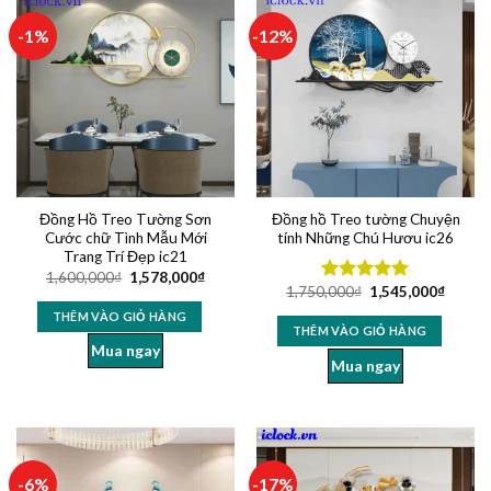
-1%
-12%
Đồng Hồ Treo Tường Sơn
Đồng hồ Treo tường Chuyện
Cước chữ Tình Mẫu Mới
tính Những Chú Hươu ic26
Trang Trí Đẹp ic21
1,600,000
₫
1,578,000
₫
1,750,000
₫
1,545,000
₫
Được xếp
hạng
5.00
THÊM VÀO GIỎ HÀNG
5 sao
THÊM VÀO GIỎ HÀNG
Mua ngay
Mua ngay
-6%
-17%