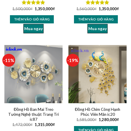
1,500,000
₫
1,350,000
₫
1,560,000
₫
1,350,000
₫
Được xếp
Được xếp
hạng
5.00
hạng
5.00
5 sao
5 sao
THÊM VÀO GIỎ HÀNG
THÊM VÀO GIỎ HÀNG
Mua ngay
Mua ngay
-11%
-19%
Đồng Hồ Ban Mai Treo
Đồng Hồ Chim Công Hạnh
Tường Nghệ thuật Trang Trí
Phúc Viên Mãn ic20
ic87
1,585,000
₫
1,280,000
₫
1,472,000
₫
1,315,000
₫
THÊM VÀO GIỎ HÀNG