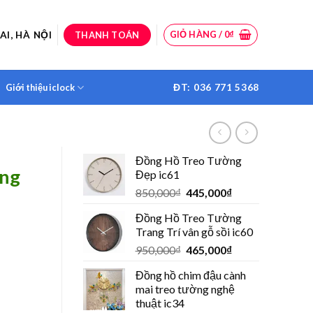
GIỎ HÀNG /
0
₫
AI, HÀ NỘI
THANH TOÁN
ĐT: 036 771 5368
Giới thiệu iclock
Đồng Hồ Treo Tường
ờng
Đẹp ic61
850,000
₫
445,000
₫
Đồng Hồ Treo Tường
Trang Trí vân gỗ sồi ic60
950,000
₫
465,000
₫
Đồng hồ chim đậu cành
mai treo tường nghệ
thuật ic34