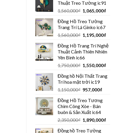
Thuật Treo Tường ic91
1,560,000
₫
1,065,000
₫
Đồng Hồ Treo Tường
Trang Trí Lá Ginko ic67
1,560,000
₫
1,195,000
₫
Đồng Hồ Trang Trí Nghệ
Thuật Cảnh Thiên Nhiên
Yên Bình ic66
1,750,000
₫
1,550,000
₫
Đồng hồ Nội Thất Trang
Trí hoa mặt trời ic19
1,150,000
₫
957,000
₫
Đồng Hồ Treo Tương
Chim Công Xòe - Bán
buôn & Sản Xuất ic64
2,350,000
₫
1,890,000
₫
Đồng hồ Treo Tường