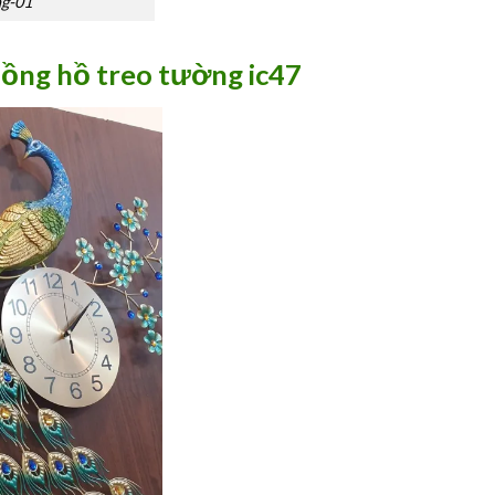
ng-01
Đồng hồ treo tường ic47