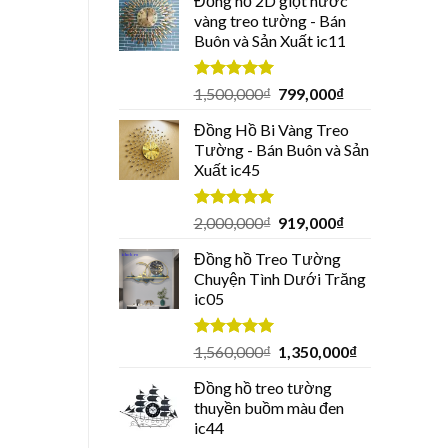
Đồng hồ 2D giọt nước
vàng treo tường - Bán
Buôn và Sản Xuất ic11
Được xếp
1,500,000
₫
799,000
₫
hạng
5.00
5 sao
Đồng Hồ Bi Vàng Treo
Tường - Bán Buôn và Sản
Xuất ic45
Được xếp
2,000,000
₫
919,000
₫
hạng
5.00
5 sao
Đồng hồ Treo Tường
Chuyện Tình Dưới Trăng
ic05
Được xếp
1,560,000
₫
1,350,000
₫
hạng
5.00
5 sao
Đồng hồ treo tường
thuyền buồm màu đen
ic44