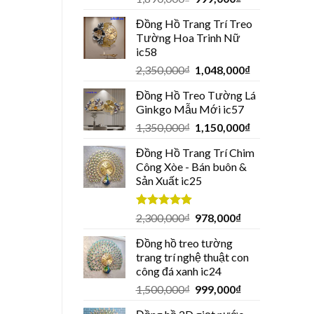
Đồng Hồ Trang Trí Treo
Tường Hoa Trinh Nữ
ic58
2,350,000
₫
1,048,000
₫
Đồng Hồ Treo Tường Lá
Ginkgo Mẫu Mới ic57
1,350,000
₫
1,150,000
₫
Đồng Hồ Trang Trí Chim
Công Xòe - Bán buôn &
Sản Xuất ic25
Được xếp
2,300,000
₫
978,000
₫
hạng
4.94
5 sao
Đồng hồ treo tường
trang trí nghệ thuật con
công đá xanh ic24
1,500,000
₫
999,000
₫