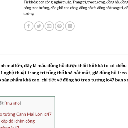
Từ khóa:
con công
,
nghệ thuật
,
Trang trí
,
treo tường
,
đồng hồ
,
đồng
công treo tường
,
đồng hồ con công
,
đồng hồ rẻ
,
đồng hồ trang trí
,
đồ
tường
nh mai lớn, đây là mẫu đồng hồ được thiết kế khá to có chiều
 nghệ thuật trang trí tổng thể khá bắt mắt, giá đồng hồ tre
o sản phẩm khá cao, chi tiết về đồng hồ treo tường ic47 bạn 
ết
[
thu nhỏ
]
eo tường Cành Mai Lớn ic47
 cặp đôi chim công
tường ic47