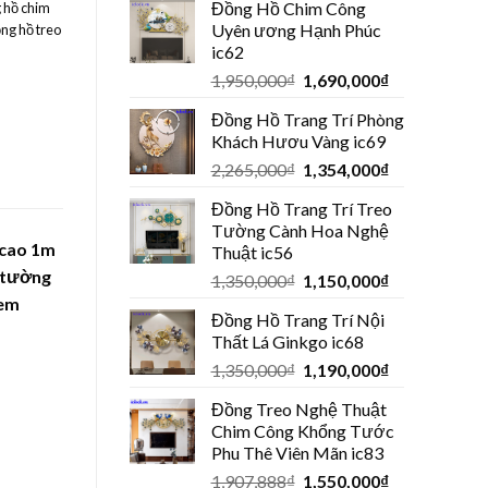
Đồng Hồ Chim Công
 hồ chim
Uyên ương Hạnh Phúc
ng hồ treo
ic62
1,950,000
₫
1,690,000
₫
Đồng Hồ Trang Trí Phòng
Khách Hươu Vàng ic69
2,265,000
₫
1,354,000
₫
Đồng Hồ Trang Trí Treo
Tường Cành Hoa Nghệ
 cao 1m
Thuật ic56
o tường
1,350,000
₫
1,150,000
₫
xem
Đồng Hồ Trang Trí Nội
Thất Lá Ginkgo ic68
1,350,000
₫
1,190,000
₫
Đồng Treo Nghệ Thuật
Chim Công Khổng Tước
Phu Thê Viên Mãn ic83
1,907,888
₫
1,550,000
₫