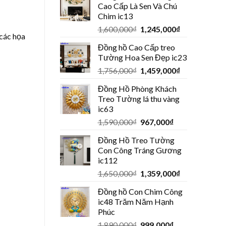
Cao Cấp Là Sen Và Chú
Chim ic13
1,600,000
₫
1,245,000
₫
 các họa
Đồng hồ Cao Cấp treo
Tường Hoa Sen Đẹp ic23
1,756,000
₫
1,459,000
₫
Đồng Hồ Phòng Khách
Treo Tường lá thu vàng
ic63
1,590,000
₫
967,000
₫
Đồng Hồ Treo Tường
Con Công Tráng Gương
ic112
1,650,000
₫
1,359,000
₫
Đồng hồ Con Chim Công
ic48 Trăm Năm Hạnh
Phúc
1,890,000
₫
999,000
₫