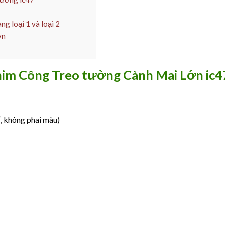
g loại 1 và loại 2
vn
Chim Công Treo tường Cành Mai Lớn ic4
ỉ, không phai màu)