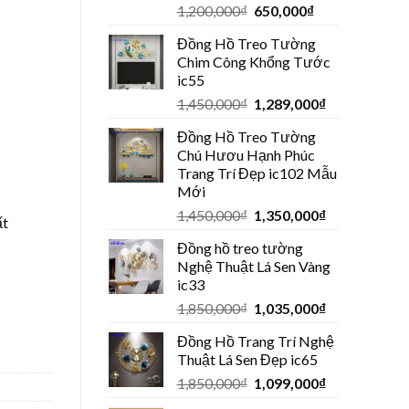
1,200,000
₫
650,000
₫
Đồng Hồ Treo Tường
Chim Công Khổng Tước
ic55
1,450,000
₫
1,289,000
₫
Đồng Hồ Treo Tường
Chú Hươu Hạnh Phúc
Trang Trí Đẹp ic102 Mẫu
Mới
1,450,000
₫
1,350,000
₫
ất
Đồng hồ treo tường
lượng
Nghệ Thuật Lá Sen Vàng
ic33
1,850,000
₫
1,035,000
₫
Đồng Hồ Trang Trí Nghệ
Thuật Lá Sen Đẹp ic65
1,850,000
₫
1,099,000
₫