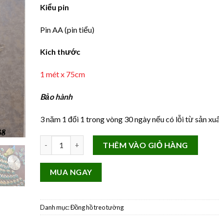
Kiểu pin
Pin AA (pin tiểu)
Kich thước
1 mét x 75cm
Bảo hành
3 năm 1 đổi 1 trong vòng 30 ngày nếu có lỗi từ sản xu
Đồng hồ Chim Công Treo tường cành mai lớn ic47 số 
THÊM VÀO GIỎ HÀNG
MUA NGAY
Danh mục:
Đồng hồ treo tường