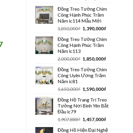
Đồng Treo Tường Chim
Công Hạnh Phúc Trăm
Năm ic114 Mẫu Mới
1,850,000
₫
1,390,000
₫
Đồng Treo Tường Chim
7
Công Hạnh Phúc Trăm
Năm ic113
2,000,000
₫
1,850,000
₫
Đồng Treo Tường Chim
Công Uyên Ương Trăm
Năm ic81
1,650,000
₫
1,590,000
₫
Đồng Hồ Trang Trí Treo
Tường Nơi Bình Yên Bắt
Đầu ic79
1,907,888
₫
1,457,000
₫
Đồng Hồ Hiện Đại Nghệ