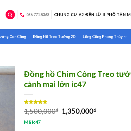
CHUNG CƯ A2 ĐỀN LỪ II PHỐ TÂN M
036.771.5368
Tường Con Công
Đồng Hồ Treo Tường 2D
Lông Công Phong Thủy
Đồng hồ Chim Công Treo tư
cành mai lớn ic47
5.00
1
trên 5
1,500,000
1,350,000
₫
₫
dựa trên
đánh giá
Mã ic47