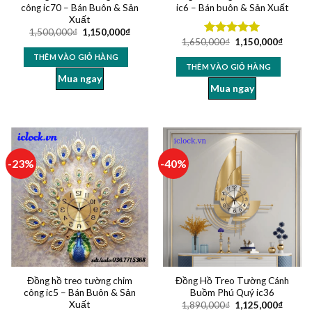
công ic70 – Bán Buôn & Sản
ic6 – Bán buôn & Sản Xuất
Xuất
1,500,000
₫
1,150,000
₫
1,650,000
₫
1,150,000
₫
Được xếp
hạng
5.00
THÊM VÀO GIỎ HÀNG
5 sao
THÊM VÀO GIỎ HÀNG
Mua ngay
Mua ngay
-23%
-40%
Đồng hồ treo tường chim
Đồng Hồ Treo Tường Cánh
công ic5 – Bán Buôn & Sản
Buồm Phú Quý ic36
Xuất
1,890,000
₫
1,125,000
₫