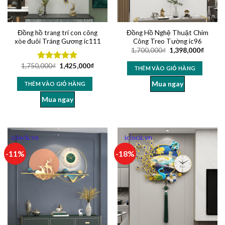
Đồng hồ trang trí con công
Đồng Hồ Nghệ Thuật Chim
xòe đuôi Tráng Gương ic111
Công Treo Tường ic96
1,700,000
₫
1,398,000
₫
1,750,000
₫
1,425,000
₫
Được xếp
THÊM VÀO GIỎ HÀNG
hạng
5.00
5 sao
Mua ngay
THÊM VÀO GIỎ HÀNG
Mua ngay
-11%
-18%