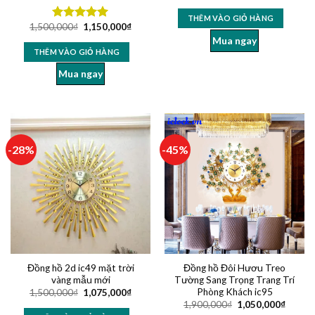
THÊM VÀO GIỎ HÀNG
1,500,000
₫
1,150,000
₫
Được xếp
hạng
4.96
Mua ngay
5 sao
THÊM VÀO GIỎ HÀNG
Mua ngay
-28%
-45%
Đồng hồ 2d ic49 mặt trời
Đồng hồ Đôi Hươu Treo
vàng mẫu mới
Tường Sang Trọng Trang Trí
Phòng Khách ic95
1,500,000
₫
1,075,000
₫
1,900,000
₫
1,050,000
₫