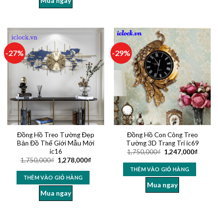
Mua ngay
-27%
-29%
Đồng Hồ Treo Tường Đẹp
Đồng Hồ Con Công Treo
Bản Đồ Thế Giới Mẫu Mới
Tường 3D Trang Trí ic69
ic16
1,750,000
₫
1,247,000
₫
1,750,000
₫
1,278,000
₫
THÊM VÀO GIỎ HÀNG
THÊM VÀO GIỎ HÀNG
Mua ngay
Mua ngay