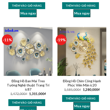
hạng
5.00
hạng
5.00
5 sao
5 sao
THÊM VÀO GIỎ HÀNG
THÊM VÀO GIỎ HÀNG
Mua ngay
Mua ngay
-11%
-19%
Đồng Hồ Ban Mai Treo
Đồng Hồ Chim Công Hạnh
Tường Nghệ thuật Trang Trí
Phúc Viên Mãn ic20
ic87
1,585,000
₫
1,280,000
₫
1,472,000
₫
1,315,000
₫
THÊM VÀO GIỎ HÀNG
THÊM VÀO GIỎ HÀNG
Mua ngay