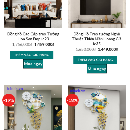
Đồng hồ Cao Cấp treo Tường
Đồng Hồ Treo tường Nghệ
Hoa Sen Đẹp ic23
Thuật Thiên Niên Hoang Giã
ic35
1,756,000
₫
1,459,000
₫
1,650,000
₫
1,449,000
₫
THÊM VÀO GIỎ HÀNG
THÊM VÀO GIỎ HÀNG
Mua ngay
Mua ngay
-19%
-18%