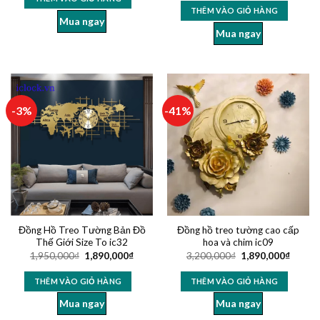
THÊM VÀO GIỎ HÀNG
Mua ngay
Mua ngay
-3%
-41%
Đồng Hồ Treo Tường Bản Đồ
Đồng hồ treo tường cao cấp
Thế Giới Size To ic32
hoa và chim ic09
1,950,000
₫
1,890,000
₫
3,200,000
₫
1,890,000
₫
THÊM VÀO GIỎ HÀNG
THÊM VÀO GIỎ HÀNG
Mua ngay
Mua ngay