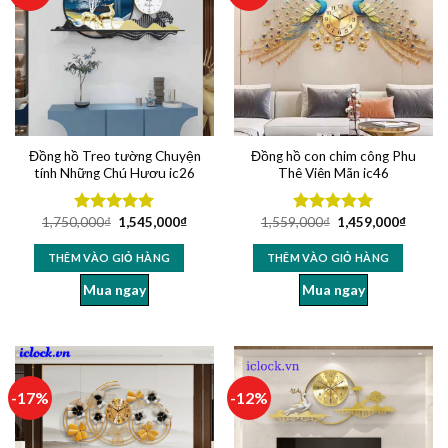
Đồng hồ Treo tường Chuyện
Đồng hồ con chim công Phu
tính Những Chú Hươu ic26
Thê Viên Mãn ic46
1,750,000
₫
1,545,000
₫
1,559,000
₫
1,459,000
₫
Được xếp
Được xếp
hạng
5.00
hạng
5.00
5 sao
5 sao
THÊM VÀO GIỎ HÀNG
THÊM VÀO GIỎ HÀNG
Mua ngay
Mua ngay
-17%
-12%