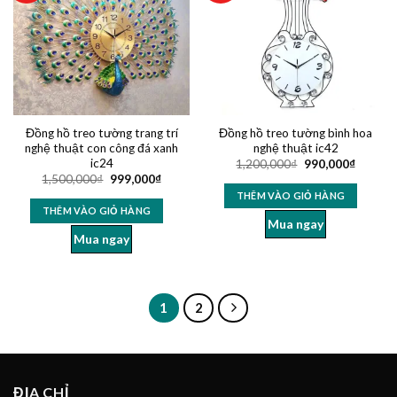
Đồng hồ treo tường trang trí
Đồng hồ treo tường bình hoa
nghệ thuật con công đá xanh
nghệ thuật ic42
ic24
1,200,000
₫
990,000
₫
1,500,000
₫
999,000
₫
THÊM VÀO GIỎ HÀNG
THÊM VÀO GIỎ HÀNG
Mua ngay
Mua ngay
1
2
ĐỊA CHỈ