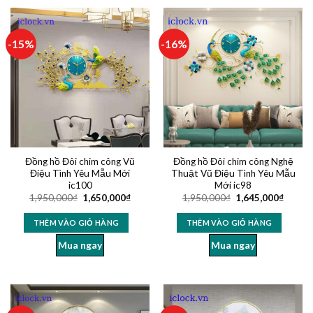
-15%
-16%
Đồng hồ Đôi chim công Vũ
Đồng hồ Đôi chim công Nghệ
Điệu Tình Yêu Mẫu Mới
Thuật Vũ Điệu Tình Yêu Mẫu
ic100
Mới ic98
1,950,000
₫
1,650,000
₫
1,950,000
₫
1,645,000
₫
THÊM VÀO GIỎ HÀNG
THÊM VÀO GIỎ HÀNG
Mua ngay
Mua ngay