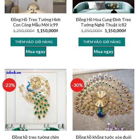
Đồng Hồ Treo Tường Hình
Đồng Hồ Hoa Cung Đình Treo
Con Công Mẫu Mới ic99
Tường Nghệ Thuật ic82
1,250,000
₫
1,150,000
₫
1,250,000
₫
1,150,000
₫
THÊM VÀO GIỎ HÀNG
THÊM VÀO GIỎ HÀNG
Mua ngay
Mua ngay
-23%
-30%
Đồng hồ treo tường chim
Đồng hồ khổng tước xòe đuôi