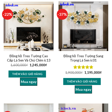
-22%
-37%
Đồng hồ Treo Tường Cao
Đồng hồ Treo Tường Sang
Cấp Là Sen Và Chú Chim ic13
Trọng Lá Sen ic01
1,600,000
₫
1,245,000
₫
1,900,000
₫
1,195,000
₫
Được xếp
THÊM VÀO GIỎ HÀNG
hạng
5.00
5 sao
Mua ngay
THÊM VÀO GIỎ HÀNG
Mua ngay