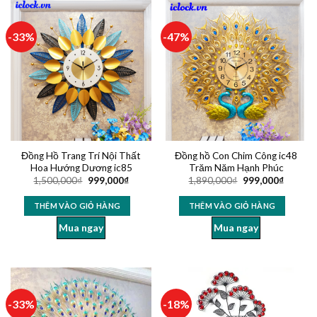
-33%
-47%
Đồng Hồ Trang Trí Nội Thất
Đồng hồ Con Chim Công ic48
Hoa Hướng Dương ic85
Trăm Năm Hạnh Phúc
1,500,000
₫
999,000
₫
1,890,000
₫
999,000
₫
THÊM VÀO GIỎ HÀNG
THÊM VÀO GIỎ HÀNG
Mua ngay
Mua ngay
-33%
-18%