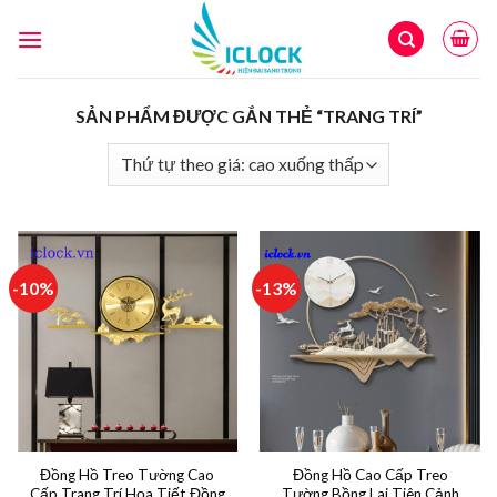
Skip
to
content
SẢN PHẨM ĐƯỢC GẮN THẺ “TRANG TRÍ”
-10%
-13%
Đồng Hồ Treo Tường Cao
Đồng Hồ Cao Cấp Treo
Cấp Trang Trí Họa Tiết Đồng
Tường Bồng Lai Tiên Cảnh