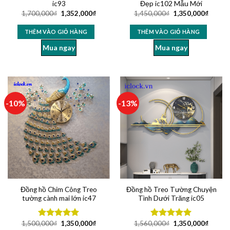
ic93
Đẹp ic102 Mẫu Mới
1,700,000
₫
1,352,000
₫
1,450,000
₫
1,350,000
₫
THÊM VÀO GIỎ HÀNG
THÊM VÀO GIỎ HÀNG
Mua ngay
Mua ngay
-10%
-13%
Đồng hồ Chim Công Treo
Đồng hồ Treo Tường Chuyện
tường cành mai lớn ic47
Tình Dưới Trăng ic05
1,500,000
₫
1,350,000
₫
1,560,000
₫
1,350,000
₫
Được xếp
Được xếp