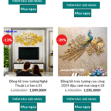
THÊM VÀO GIỎ HÀNG
THÊM VÀO GIỎ HÀNG
Mua ngay
Mua ngay
-13%
-39%
Đồng hồ treo tường Nghệ
Đồng hồ treo tường con công
Thuật Lá Sen ic31
2019 đậu cành mai vàng ic18
1,200,000
₫
1,049,000
₫
1,700,000
₫
1,035,000
₫
THÊM VÀO GIỎ HÀNG
THÊM VÀO GIỎ HÀNG
Mua ngay
Mua ngay