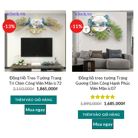
-13%
-11%
Đồng Hồ Treo Tường Trang
Đồng hồ treo tường Tráng
Trí Chim Công Viên Mãn ic72
Gương Chim Công Hạnh Phúc
Viên Mãn ic07
2,150,000
₫
1,865,000
₫
THÊM VÀO GIỎ HÀNG
1,890,000
₫
1,685,000
₫
Được xếp
hạng
5.00
Mua ngay
5 sao
THÊM VÀO GIỎ HÀNG
Mua ngay