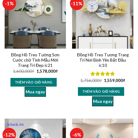
-1%
-11%
Đồng Hồ Treo Tường Sơn
Đồng Hồ Treo Tương Trang
Cước chữ Tình Mẫu Mới
Trí Nơi Bình Yên Bắt Đầu
Trang Trí Đẹp ic21
ic10
1,600,000
₫
1,578,000
₫
1,756,000
₫
1,559,000
₫
Được xếp
THÊM VÀO GIỎ HÀNG
hạng
5.00
5 sao
Mua ngay
THÊM VÀO GIỎ HÀNG
Mua ngay
-12%
-6%