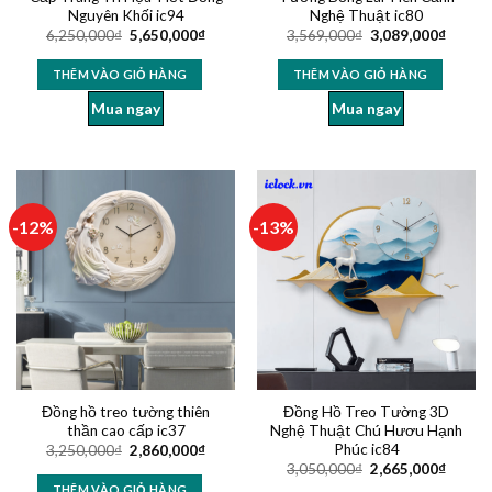
Nguyên Khối ic94
Nghệ Thuật ic80
6,250,000
₫
5,650,000
₫
3,569,000
₫
3,089,000
₫
THÊM VÀO GIỎ HÀNG
THÊM VÀO GIỎ HÀNG
Mua ngay
Mua ngay
-12%
-13%
Đồng hồ treo tường thiên
Đồng Hồ Treo Tường 3D
thần cao cấp ic37
Nghệ Thuật Chú Hươu Hạnh
Phúc ic84
3,250,000
₫
2,860,000
₫
3,050,000
₫
2,665,000
₫
THÊM VÀO GIỎ HÀNG