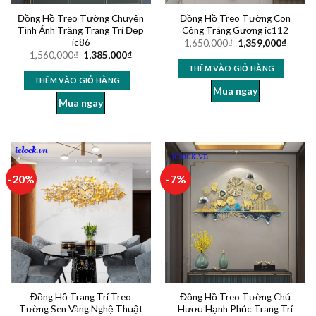
Đồng Hồ Treo Tường Chuyện
Đồng Hồ Treo Tường Con
Tình Ánh Trăng Trang Trí Đẹp
Công Tráng Gương ic112
ic86
1,650,000
₫
1,359,000
₫
1,560,000
₫
1,385,000
₫
THÊM VÀO GIỎ HÀNG
THÊM VÀO GIỎ HÀNG
Mua ngay
Mua ngay
-20%
-7%
Đồng Hồ Trang Trí Treo
Đồng Hồ Treo Tường Chú
Tường Sen Vàng Nghệ Thuật
Hươu Hạnh Phúc Trang Trí