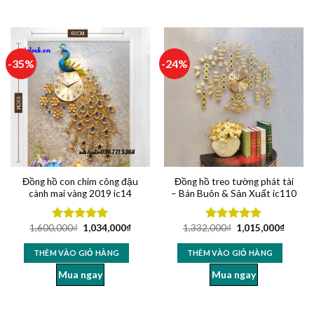
-35%
-24%
Đồng hồ con chim công đậu
Đồng hồ treo tường phát tài
cành mai vàng 2019 ic14
– Bán Buôn & Sản Xuất ic110
1,600,000
₫
1,034,000
₫
1,332,000
₫
1,015,000
₫
Được xếp
Được xếp
hạng
5.00
hạng
5.00
5 sao
5 sao
THÊM VÀO GIỎ HÀNG
THÊM VÀO GIỎ HÀNG
Mua ngay
Mua ngay