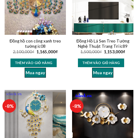
Đồng hồ con công xanh treo
Đồng Hồ Lá Sen Treo Tường
tường ic08
Nghệ Thuật Trang Trí ic89
2,100,000
₫
1,165,000
₫
1,500,000
₫
1,153,000
₫
THÊM VÀO GIỎ HÀNG
THÊM VÀO GIỎ HÀNG
Mua ngay
Mua ngay
-8%
-8%