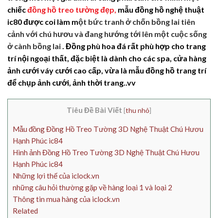
chiếc
đồng hồ treo tường đẹp,
mẫu đồng hồ nghệ thuật
ic80 được coi làm m
ột bức tranh ở chốn bồng lai tiên
cảnh
với chú hươu và đang hướng tới lên một cuộc sống
ở cành bồng lai
. Đồng phù hoa đá rất phù hợp cho trang
trí nội ngoại thất, đặc biệt là dành cho các spa, cửa hàng
ảnh cưới váy cưới cao cấp, vừa là mẫu đồng hồ trang trí
để chụp ảnh cưới, ảnh thời trang..vv
Tiêu Đề Bài Viết
[
thu nhỏ
]
Mẫu đồng Đồng Hồ Treo Tường 3D Nghệ Thuật Chú Hươu
Hạnh Phúc ic84
Hình ảnh Đồng Hồ Treo Tường 3D Nghệ Thuật Chú Hươu
Hạnh Phúc ic84
Những lợi thế của iclock.vn
những câu hỏi thường gặp về hàng loại 1 và loại 2
Thông tin mua hàng của iclock.vn
Related