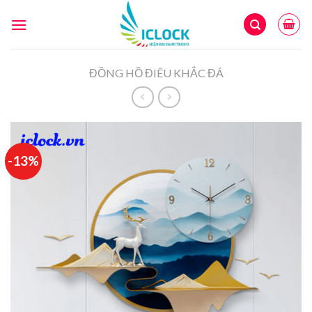
Skip
to
content
ĐỒNG HỒ ĐIÊU KHẮC ĐÁ
-13%