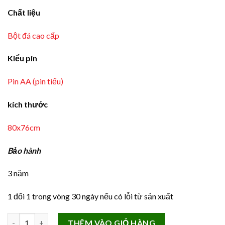
Chất liệu
Bột đá cao cấp
Kiểu pin
Pin AA (pin tiểu)
kích thước
80x76cm
Bảo hành
3 năm
1 đổi 1 trong vòng 30 ngày nếu có lỗi từ sản xuất
Đồng Hồ Treo Tường 3D Nghệ Thuật Chú Hươu Hạnh Phúc ic84
THÊM VÀO GIỎ HÀNG