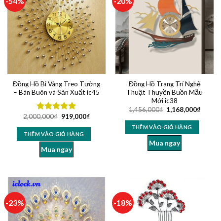
-54%
-20%
Đồng Hồ Bi Vàng Treo Tường
Đồng Hồ Trang Trí Nghệ
– Bán Buôn và Sản Xuất ic45
Thuật Thuyền Buồn Mẫu
Mới ic38
1,456,000
₫
1,168,000
₫
2,000,000
₫
919,000
₫
Được xếp
hạng
5.00
THÊM VÀO GIỎ HÀNG
5 sao
THÊM VÀO GIỎ HÀNG
Mua ngay
Mua ngay
-23%
-18%