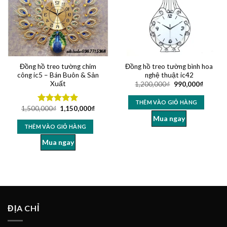
Đồng hồ treo tường chim
Đồng hồ treo tường bình hoa
công ic5 – Bán Buôn & Sản
nghệ thuật ic42
Xuất
1,200,000
₫
990,000
₫
THÊM VÀO GIỎ HÀNG
1,500,000
₫
1,150,000
₫
Được xếp
hạng
4.96
Mua ngay
5 sao
THÊM VÀO GIỎ HÀNG
Mua ngay
ĐỊA CHỈ