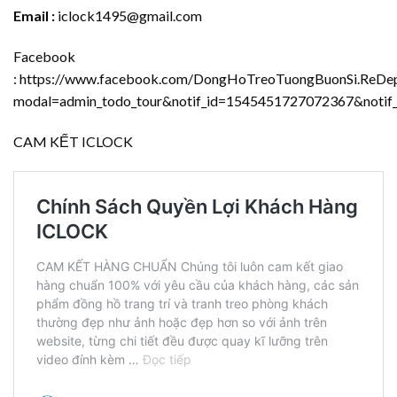
Email :
iclock1495@gmail.com
Facebook
:
https://www.facebook.com/DongHoTreoTuongBuonSi.ReDep.
modal=admin_todo_tour&notif_id=1545451727072367&notif_t
CAM KẾT ICLOCK