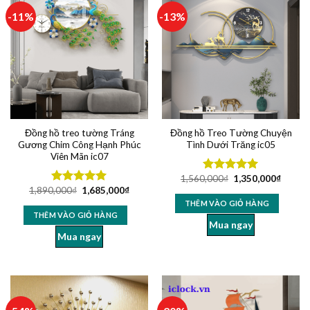
-11%
-13%
Đồng hồ treo tường Tráng
Đồng hồ Treo Tường Chuyện
Gương Chim Công Hạnh Phúc
Tình Dưới Trăng ic05
Viên Mãn ic07
1,560,000
₫
1,350,000
₫
Được xếp
1,890,000
₫
1,685,000
₫
hạng
5.00
Được xếp
5 sao
hạng
5.00
THÊM VÀO GIỎ HÀNG
5 sao
THÊM VÀO GIỎ HÀNG
Mua ngay
Mua ngay