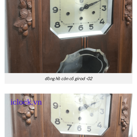
đồng hồ côn cổ girod -02