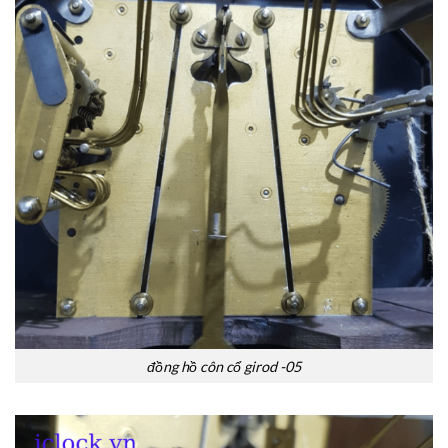
đồng hồ côn cổ girod -05