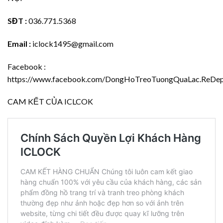
SĐT :
036.771.5368
Email :
iclock1495@gmail.com
Facebook :
https://www.facebook.com/DongHoTreoTuongQuaLac.ReDep.
CAM KẾT CỦA ICLCOK