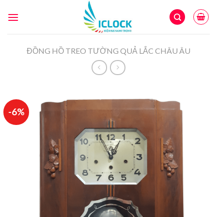
Skip
to
content
ĐỒNG HỒ TREO TƯỜNG QUẢ LẮC CHÂU ÂU
-6%