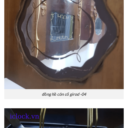
đồng hồ côn cổ girod -04