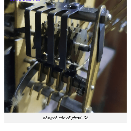
đồng hồ côn cổ girod -06