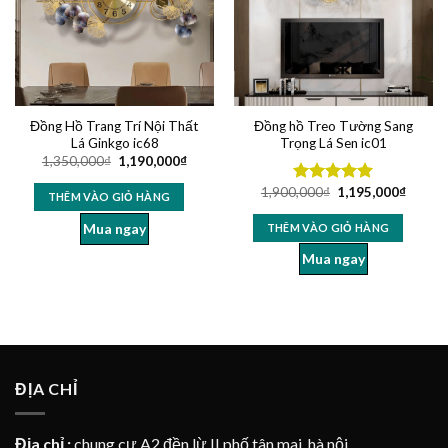
Đồng Hồ Trang Trí Nội Thất
Đồng hồ Treo Tường Sang
Lá Ginkgo ic68
Trọng Lá Sen ic01
1,350,000
₫
1,190,000
₫
1,900,000
₫
1,195,000
₫
Được xếp
THÊM VÀO GIỎ HÀNG
hạng
5.00
5 sao
Mua ngay
THÊM VÀO GIỎ HÀNG
Mua ngay
ĐỊA CHỈ
Địa chỉ :
chung cư A2 đền lừ II phố tân mai, hà nội