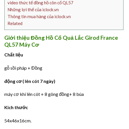
video thức tế đồng hồ côn cổ QL57
Những lợi thế của iclock.vn
Thông tin mua hàng của iclock.vn
Related
Giới thiệu Đồng Hồ Cổ Quả Lắc Girod France
QL57 Máy Cơ
Chất liệu
gỗ sồi pháp + Đồng
động cơ ( lên cót 7 ngày)
máy cơ khí lên cót + 8 gông đồng+ 8 búa
Kich thước
54x46x16cm.