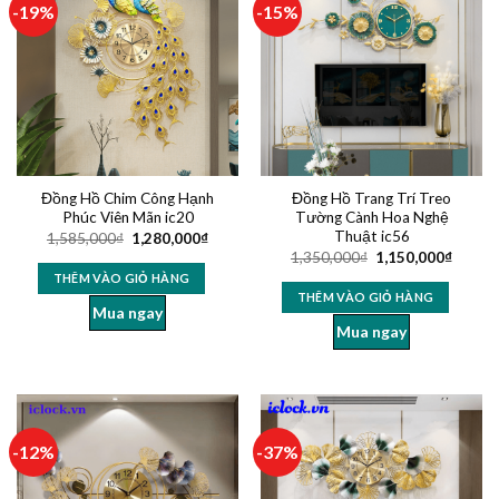
-19%
-15%
Đồng Hồ Chim Công Hạnh
Đồng Hồ Trang Trí Treo
Phúc Viên Mãn ic20
Tường Cành Hoa Nghệ
Thuật ic56
1,585,000
₫
1,280,000
₫
1,350,000
₫
1,150,000
₫
THÊM VÀO GIỎ HÀNG
THÊM VÀO GIỎ HÀNG
Mua ngay
Mua ngay
-12%
-37%