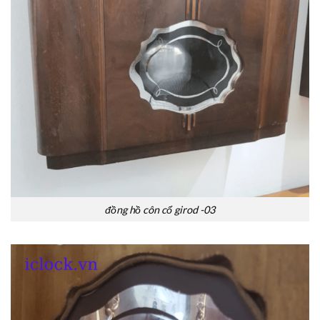
đồng hồ côn cổ girod -03