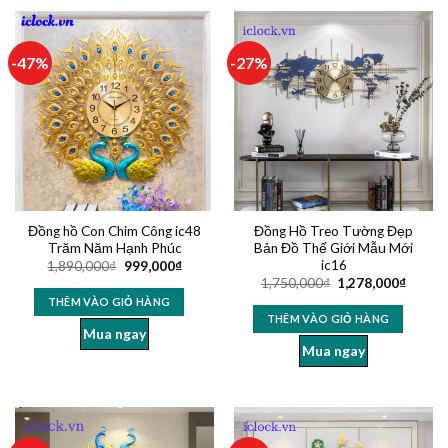
-47%
-27%
Đồng hồ Con Chim Công ic48
Đồng Hồ Treo Tường Đẹp
Trăm Năm Hạnh Phúc
Bản Đồ Thế Giới Mẫu Mới
ic16
1,890,000
₫
999,000
₫
1,750,000
₫
1,278,000
₫
THÊM VÀO GIỎ HÀNG
THÊM VÀO GIỎ HÀNG
Mua ngay
Mua ngay