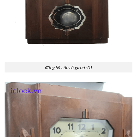
đồng hồ côn cổ girod -01