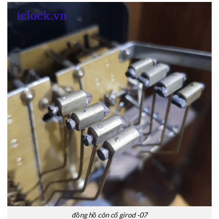
đồng hồ côn cổ girod -07