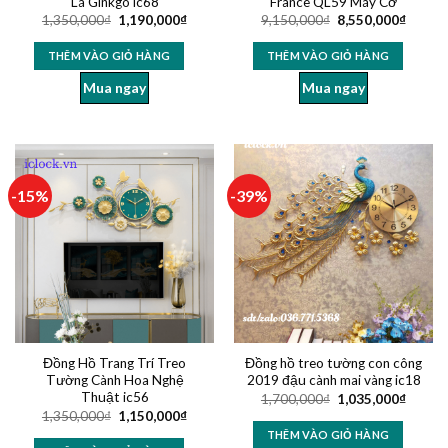
Lá Ginkgo ic68
France QL59 Máy Cơ
1,350,000
₫
1,190,000
₫
9,150,000
₫
8,550,000
₫
THÊM VÀO GIỎ HÀNG
THÊM VÀO GIỎ HÀNG
Mua ngay
Mua ngay
-15%
-39%
Đồng Hồ Trang Trí Treo
Đồng hồ treo tường con công
Tường Cành Hoa Nghệ
2019 đậu cành mai vàng ic18
Thuật ic56
1,700,000
₫
1,035,000
₫
1,350,000
₫
1,150,000
₫
THÊM VÀO GIỎ HÀNG