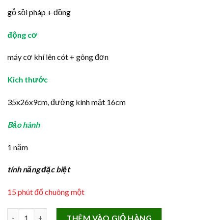
gỗ sồi pháp + đồng
động cơ
máy cơ khí lên cót + gông đơn
Kich thước
35x26x9cm, đường kính mặt 16cm
Bảo hành
1 năm
tính năng đặc biệt
15 phút đổ chuông một
Đồng Hồ odo cổ Quả Lắc Ông Tây Đánh Chuông Máy Cơ France 
THÊM VÀO GIỎ HÀNG