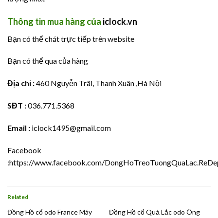
Thông tin mua hàng của
iclock.vn
Bạn có thể chát trực tiếp trên website
Bạn có thể qua của hàng
Địa chỉ :
460 Nguyễn Trãi, Thanh Xuân ,Hà Nội
SĐT :
036.771.5368
Email :
iclock1495@gmail.com
Facebook
:
https://www.facebook.com/DongHoTreoTuongQuaLac.ReDep
Related
Đồng Hồ cổ odo France Máy
Đồng Hồ cổ Quả Lắc odo Ông