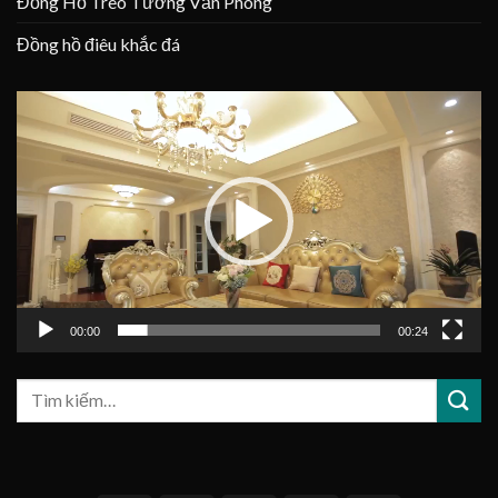
Đồng Hồ Treo Tường Văn Phòng
Đồng hồ điêu khắc đá
Trình
chơi
Video
00:00
00:24
Tìm
kiếm: