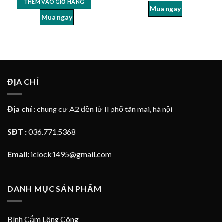
THÊM VÀO GIỎ HÀNG
Mua ngay
Mua ngay
ĐỊA CHỈ
Địa chỉ :
chung cư A2 đền lừ II phố tân mai, hà nội
SĐT :
036.771.5368
Email:
iclock1495@gmail.com
DANH MỤC SẢN PHẨM
Bình Cắm Lông Công