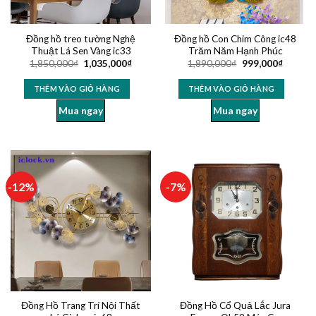
Đồng hồ treo tường Nghệ
Đồng hồ Con Chim Công ic48
Thuật Lá Sen Vàng ic33
Trăm Năm Hạnh Phúc
1,850,000
₫
1,035,000
₫
1,890,000
₫
999,000
₫
THÊM VÀO GIỎ HÀNG
THÊM VÀO GIỎ HÀNG
Mua ngay
Mua ngay
-12%
-7%
Đồng Hồ Trang Trí Nội Thất
Đồng Hồ Cổ Quả Lắc Jura