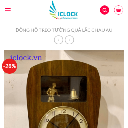
Skip
to
content
ĐỒNG HỒ TREO TƯỜNG QUẢ LẮC CHÂU ÂU
-28%