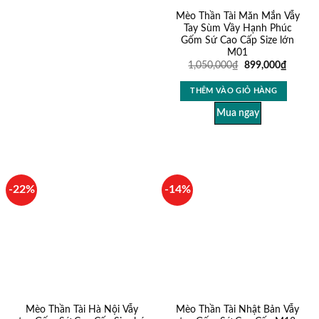
Mèo Thần Tài Măn Mắn Vẫy
Tay Sùm Vầy Hạnh Phúc
Gốm Sứ Cao Cấp Size lớn
M01
1,050,000
₫
899,000
₫
THÊM VÀO GIỎ HÀNG
Mua ngay
-22%
-14%
Mèo Thần Tài Hà Nội Vẫy
Mèo Thần Tài Nhật Bản Vẫy