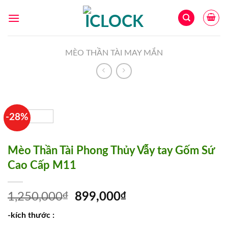
Skip
to
content
MÈO THẦN TÀI MAY MẮN
-28%
Mèo Thần Tài Phong Thủy Vẫy tay Gốm Sứ
Cao Cấp M11
1,250,000
₫
899,000
₫
-kích thước :