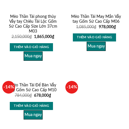
Mèo Thần Tài phong thủy
Mèo Thần Tài May Mắn Vẫy
Vẫy tay Chiêu Tài Lộc Gốm
tay Gốm Sứ Cao Cấp M06
Sứ Cao Cấp Size Lớn 37cm
1,085,000
₫
978,000
₫
M03
2,150,000
₫
1,865,000
₫
THÊM VÀO GIỎ HÀNG
Mua ngay
THÊM VÀO GIỎ HÀNG
Mua ngay
Mèo Thần Tài Để Bàn Vẫy
-14%
-14%
tay Gốm Sứ Cao Cấp M10
784,000
₫
678,000
₫
THÊM VÀO GIỎ HÀNG
Mua ngay