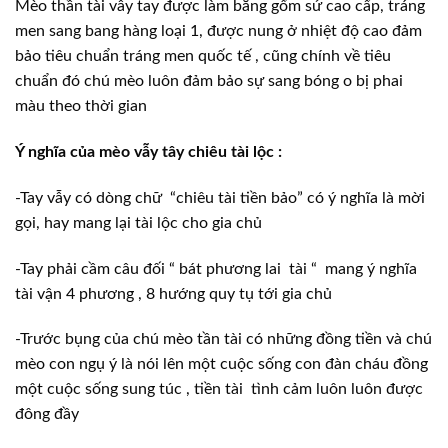
Mèo thần tài vẫy tay được làm bằng gốm sứ cao cấp, tráng
men sang bang hàng loại 1, được nung ở nhiệt độ cao đảm
bảo tiêu chuẩn tráng men quốc tế , cũng chính về tiêu
chuẩn đó chú mèo luôn đảm bảo sự sang bóng o bị phai
màu theo thời gian
Ý nghĩa của mèo vẫy tây chiêu tài lộc :
-Tay vẫy có dòng chữ “chiêu tài tiền bảo” có ý nghĩa là mời
gọi, hay mang lại tài lộc cho gia chủ
-Tay phải cầm câu đối “ bát phương lai tài “ mang ý nghĩa
tài vận 4 phương , 8 hướng quy tụ tới gia chủ
-Trước bụng của chú mèo tần tài có những đồng tiền và chú
mèo con ngụ ý là nói lên một cuộc sống con đàn cháu đồng
một cuộc sống sung túc , tiền tài tình cảm luôn luôn được
đông đầy