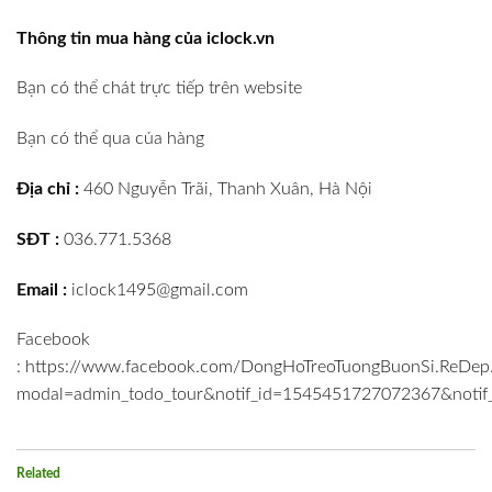
Thông tin mua hàng của
iclock.vn
Bạn có thể chát trực tiếp trên website
Bạn có thể qua của hàng
Địa chỉ :
460 Nguyễn Trãi, Thanh Xuân, Hà Nội
SĐT :
036.771.5368
Email :
iclock1495@gmail.com
Facebook
:
https://www.facebook.com/DongHoTreoTuongBuonSi.ReDep.
modal=admin_todo_tour&notif_id=1545451727072367&notif_
Related