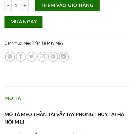
Mèo Thần Tài Phong Thủy Vẫy tay Gốm Sứ Cao Cấp M11 số lượng
THÊM VÀO GIỎ HÀNG
MUA NGAY
Danh mục:
Mèo Thần Tài May Mắn
MÔ TẢ
MÔ TẢ MÈO THẦN TÀI VẪY TAY PHONG THỦY TẠI HÀ
NỘI M11