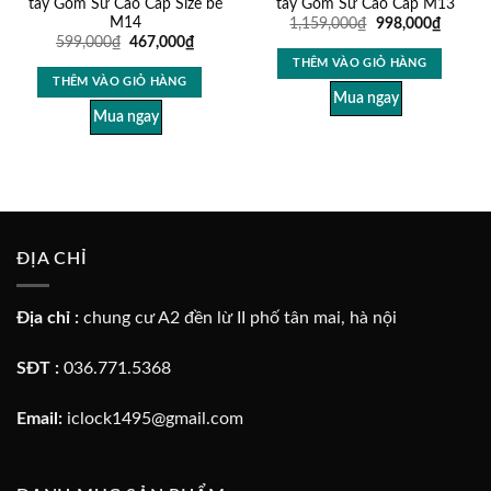
tay Gốm Sứ Cao Cấp Size bé
tay Gốm Sứ Cao Cấp M13
M14
1,159,000
₫
998,000
₫
599,000
₫
467,000
₫
THÊM VÀO GIỎ HÀNG
THÊM VÀO GIỎ HÀNG
Mua ngay
Mua ngay
ĐỊA CHỈ
Địa chỉ :
chung cư A2 đền lừ II phố tân mai, hà nội
SĐT :
036.771.5368
Email:
iclock1495@gmail.com