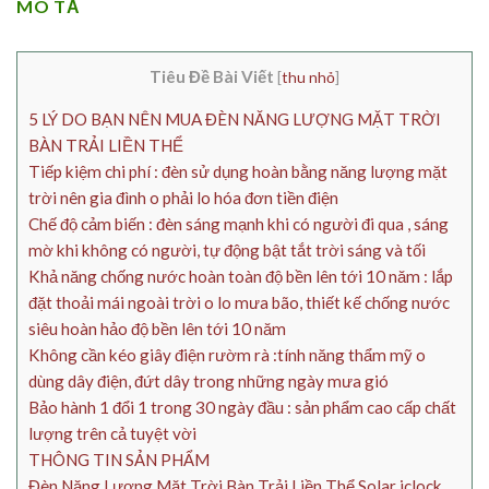
MÔ TẢ
Tiêu Đề Bài Viết
[
thu nhỏ
]
5 LÝ DO BẠN NÊN MUA ĐÈN NĂNG LƯỢNG MẶT TRỜI
BÀN TRẢI LIỀN THỂ
Tiếp kiệm chi phí : đèn sử dụng hoàn bằng năng lượng mặt
trời nên gia đình o phải lo hóa đơn tiền điện
Chế độ cảm biến : đèn sáng mạnh khi có người đi qua , sáng
mờ khi không có người, tự động bật tắt trời sáng và tối
Khả năng chống nước hoàn toàn độ bền lên tới 10 năm : lắp
đặt thoải mái ngoài trời o lo mưa bão, thiết kế chống nước
siêu hoàn hảo độ bền lên tới 10 năm
Không cần kéo giây điện rườm rà :tính năng thẩm mỹ o
dùng dây điện, đứt dây trong những ngày mưa gió
Bảo hành 1 đổi 1 trong 30 ngày đầu : sản phẩm cao cấp chất
lượng trên cả tuyệt vời
THÔNG TIN SẢN PHẨM
Đèn Năng Lượng Mặt Trời Bàn Trải Liền Thể Solar iclock