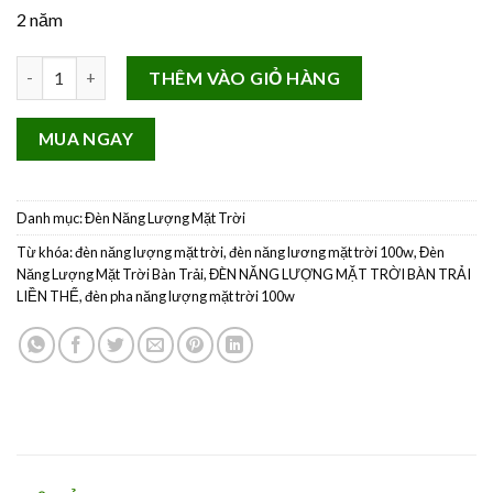
2 năm
Đèn Năng Lượng Mặt Trời Bàn Trải Liền Thể Solar iclock 400w M
THÊM VÀO GIỎ HÀNG
MUA NGAY
Danh mục:
Đèn Năng Lượng Mặt Trời
Từ khóa:
đèn năng lượng mặt trời
,
đèn năng lương mặt trời 100w
,
Đèn
Năng Lượng Mặt Trời Bàn Trải
,
ĐÈN NĂNG LƯỢNG MẶT TRỜI BÀN TRẢI
LIỀN THỂ
,
đèn pha năng lượng mặt trời 100w