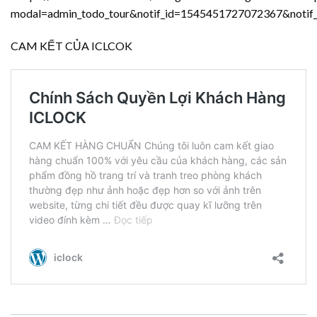
modal=admin_todo_tour&notif_id=1545451727072367&notif_t
CAM KẾT CỦA ICLCOK