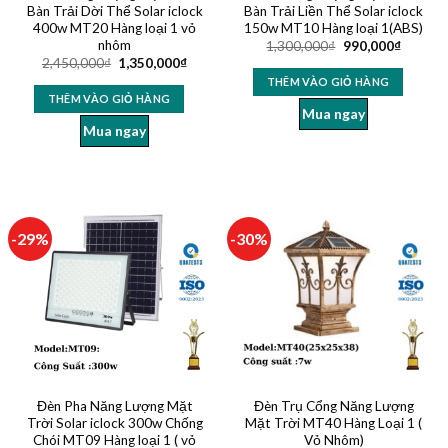
Bàn Trải Dời Thể Solar iclock
Bàn Trải Liền Thể Solar iclock
400w MT20 Hàng loại 1 vỏ
150w MT10 Hàng loại 1(ABS)
nhôm
1,300,000
₫
990,000
₫
2,450,000
₫
1,350,000
₫
THÊM VÀO GIỎ HÀNG
THÊM VÀO GIỎ HÀNG
Mua ngay
Mua ngay
-29%
-30%
Đèn Pha Năng Lượng Mặt
Đèn Trụ Cổng Năng Lượng
Trời Solar iclock 300w Chống
Mặt Trời MT40 Hàng Loại 1 (
Chói MT09 Hàng loại 1 ( vỏ
Vỏ Nhôm)