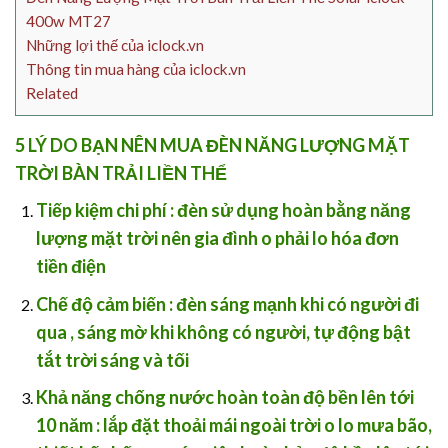
400w MT27
Những lợi thế của iclock.vn
Thông tin mua hàng của iclock.vn
Related
5 LÝ DO BẠN NÊN MUA ĐÈN NĂNG LƯỢNG MẶT
TRỜI BÀN TRẢI LIỀN THỂ
Tiếp kiệm chi phí
: đèn sử dụng hoàn bằng năng
lượng mặt trời nên gia đình o phải lo hóa đơn
tiền điện
Chế độ cảm biến
: đèn sáng mạnh khi có người đi
qua , sáng mờ khi không có người, tự động bật
tắt trời sáng và tối
Khả năng chống nước hoàn toàn độ bền lên tới
10 năm :
lắp đặt thoải mái ngoài trời o lo mưa bão,