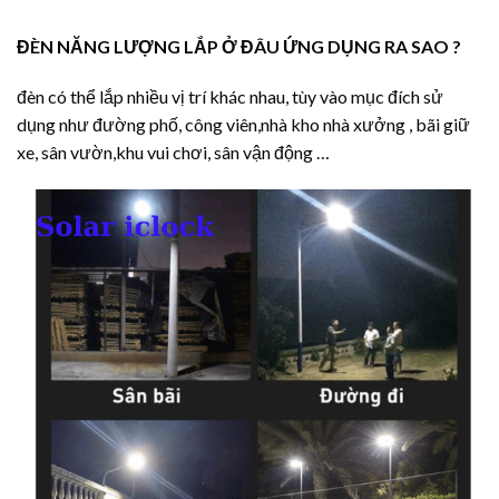
ĐÈN NĂNG LƯỢNG LẮP Ở ĐÂU ỨNG DỤNG RA SAO ?
đèn có thể lắp nhiều vị trí khác nhau, tùy vào mục đích sử
dụng như đường phố, công viên,nhà kho nhà xưởng , bãi giữ
xe, sân vườn,khu vui chơi, sân vận động …