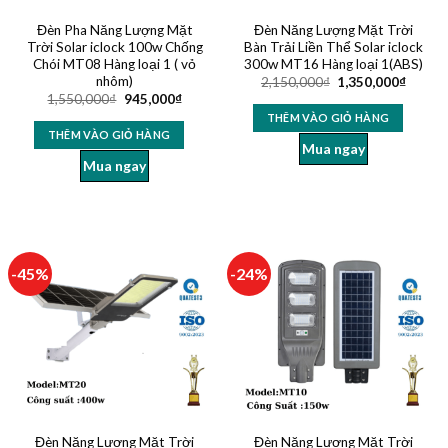
Đèn Pha Năng Lượng Mặt
Đèn Năng Lượng Mặt Trời
Trời Solar iclock 100w Chống
Bàn Trải Liền Thể Solar iclock
Chói MT08 Hàng loại 1 ( vỏ
300w MT16 Hàng loại 1(ABS)
nhôm)
2,150,000
₫
1,350,000
₫
1,550,000
₫
945,000
₫
THÊM VÀO GIỎ HÀNG
THÊM VÀO GIỎ HÀNG
Mua ngay
Mua ngay
-45%
-24%
Đèn Năng Lượng Mặt Trời
Đèn Năng Lượng Mặt Trời