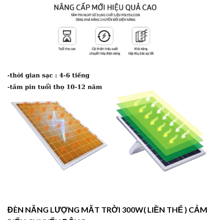
ĐÈN NĂNG LƯỢNG MĂT TRỜI 300W( LIỀN THỂ ) CẢM