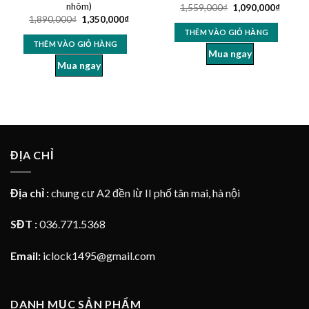
nhôm)
1,559,000
₫
1,090,000
₫
1,890,000
₫
1,350,000
₫
THÊM VÀO GIỎ HÀNG
THÊM VÀO GIỎ HÀNG
Mua ngay
Mua ngay
ĐỊA CHỈ
Địa chỉ :
chung cư A2 đền lừ II phố tân mai, hà nội
SĐT :
036.771.5368
Email:
iclock1495@gmail.com
DANH MỤC SẢN PHẨM