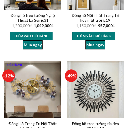
Đồng hồ treo tường Nghệ
Đồng hồ Nội Thất Trang Trí
Thuật Lá Sen ic31
hoa mặt trời ic19
1,200,000
₫
1,049,000
₫
1,150,000
₫
957,000
₫
THÊM VÀO GIỎ HÀNG
THÊM VÀO GIỎ HÀNG
Mua ngay
Mua ngay
-12%
-49%
Đồng Hồ Trang Trí Nội Thất
Đồng hồ treo tường tia đen