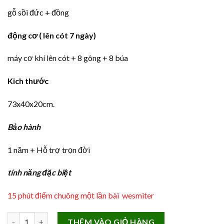
gỗ sồi đức + đồng
động cơ ( lên cót 7 ngày)
máy cơ khí lên cót + 8 gông + 8 búa
Kich thước
73x40x20cm.
Bảo hành
1 năm + Hỗ trợ trọn đời
tính năng đặc biệt
15 phút điểm chuông một lần bài wesmiter
Đồng Hồ Quả Lắc Cổ Kienziel Germany QL65 Máy Cơ số lượng
THÊM VÀO GIỎ HÀNG