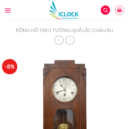
Skip
to
content
ĐỒNG HỒ TREO TƯỜNG QUẢ LẮC CHÂU ÂU
-8%