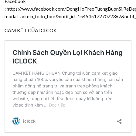
Facebook
:
https://www.facebook.com/DongHoTreoTuongBuonSi.ReDep.
modal=admin_todo_tour&notif_id=1545451727072367&notif_t
CAM KẾT CỦA ICLCOK