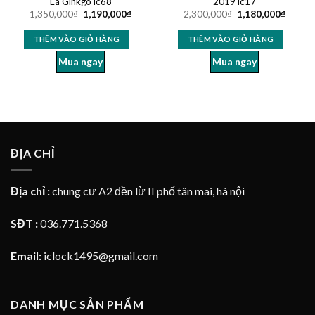
Lá Ginkgo ic68
2019 ic17
1,350,000
₫
1,190,000
₫
2,300,000
₫
1,180,000
₫
THÊM VÀO GIỎ HÀNG
THÊM VÀO GIỎ HÀNG
Mua ngay
Mua ngay
ĐỊA CHỈ
Địa chỉ :
chung cư A2 đền lừ II phố tân mai, hà nội
SĐT :
036.771.5368
Email:
iclock1495@gmail.com
DANH MỤC SẢN PHẨM