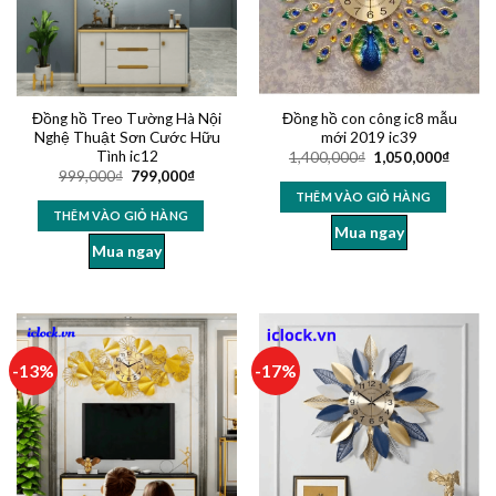
Đồng hồ Treo Tường Hà Nội
Đồng hồ con công ic8 mẫu
Nghệ Thuật Sơn Cước Hữu
mới 2019 ic39
Tình ic12
1,400,000
₫
1,050,000
₫
999,000
₫
799,000
₫
THÊM VÀO GIỎ HÀNG
THÊM VÀO GIỎ HÀNG
Mua ngay
Mua ngay
-13%
-17%